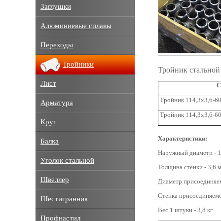
Заглушки
Алюминиевые сплавы
Переходы
Тройники
Тройник стальной 
Лист
С
Тройник 114,3х3,6-60
Арматура
Тройник 114,3х3,6-60
Круг
Характеристики:
Балка
Наружный диаметр - 1
Уголок стальной
Толщина стенки - 3,6 
Швеллер
Диаметр присоединяем
Стенка присоединяемо
Шестигранник
Вес 1 штуки - 3,8 кг.
Профнастил