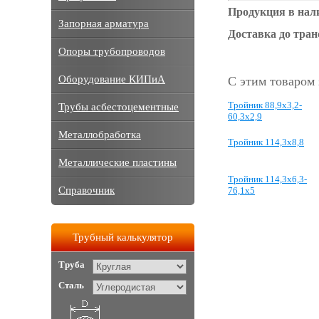
Продукция в нал
Запорная арматура
Доставка до тра
Опоры трубопроводов
Оборудование КИПиА
С этим товаром
Тройник 88,9х3,2-
Трубы асбестоцементные
60,3х2,9
Металлобработка
Тройник 114,3х8,8
Металлические пластины
Тройник 114,3х6,3-
Справочник
76,1х5
Трубный калькулятор
Труба
Сталь