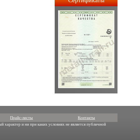
Сертификаты
строительства АПЛ 4-го и
5-го поколений.
Прайс-листы
Контакты
й характер и ни при каких условиях не является публичной