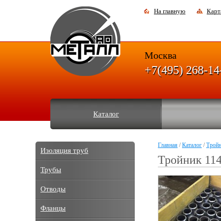
На главную
Карт
Москва
+7(495) 268-14
Каталог
Главная
/
Каталог
/
Трой
Изоляция труб
Тройник 114
Трубы
Отводы
Фланцы