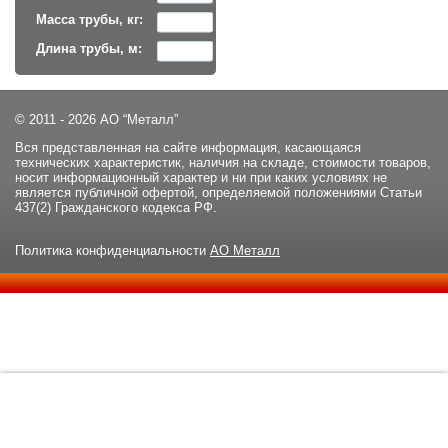
Масса трубы, кг:
Длина трубы, м:
© 2011 - 2026 АО “Металл”
Вся представленная на сайте информация, касающаяся
технических характеристик, наличия на складе, стоимости товаров,
носит информационный характер и ни при каких условиях не
является публичной офертой, определяемой положениями Статьи
437(2) Гражданского кодекса РФ.
Политика конфиденциальности
АО Металл
Данный сайт использует файлы cookie и прочие похожие
ОК
технологии. В том числе, мы обрабатываем Ваш IP-адрес для
определения региона местоположения. Используя данный сайт,
вы подтверждаете свое согласие с
политикой
конфиденциальности
сайта.