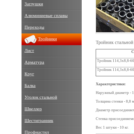
Заглушки
Алюминиевые сплавы
Переходы
Тройники
Тройник стальной 
Лист
С
Тройник 114,3х8,8-60
Арматура
Тройник 114,3х8,8-60
Круг
Характеристики:
Балка
Наружный диаметр - 1
Уголок стальной
Толщина стенки - 8,8 
Швеллер
Диаметр присоединяем
Стенка присоединяемо
Шестигранник
Вес 1 штуки - 10 кг.
Профнастил