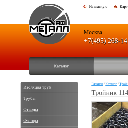
На главную
Карт
Москва
+7(495) 268-14
Каталог
Главная
/
Каталог
/
Трой
Изоляция труб
Тройник 114
Трубы
Отводы
Фланцы