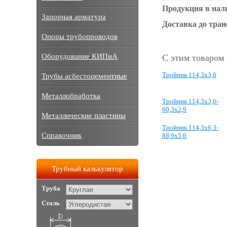
Продукция в нал
Запорная арматура
Доставка до тра
Опоры трубопроводов
Оборудование КИПиА
С этим товаром
Тройник 114,3х3,6
Трубы асбестоцементные
Металлобработка
Тройник 114,3х3,6-
60,3х2,9
Металлические пластины
Тройник 114,3х6,3-
Справочник
88,9х5,6
Трубный калькулятор
Труба
Сталь