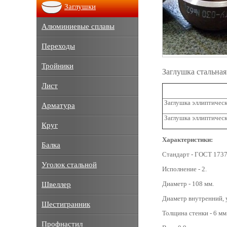
Заглушки
Алюминиевые сплавы
Переходы
Тройники
Заглушка стальна
Лист
Заглушка эллиптическ
Арматура
Заглушка эллиптическ
Круг
Характеристики:
Балка
Стандарт - ГОСТ 1737
Уголок стальной
Исполнение - 2.
Диаметр - 108 мм.
Швеллер
Диаметр внутренний, 
Шестигранник
Толщина стенки - 6 мм
Профнастил