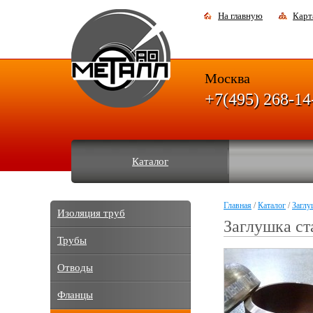
На главную
Карт
Москва
+7(495) 268-14
Каталог
Главная
/
Каталог
/
Заглу
Изоляция труб
Заглушка ст
Трубы
Отводы
Фланцы