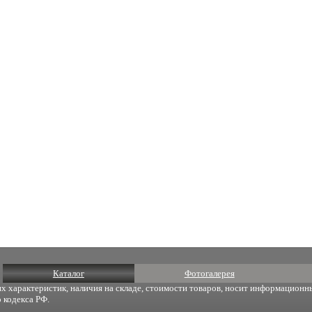
Каталог
Фотогалерея
х характеристик, наличия на складе, стоимости товаров, носит информационны
 кодекса РФ.