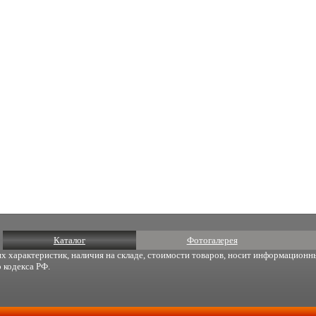
Каталог
Фотогалерея
х характеристик, наличия на складе, стоимости товаров, носит информационны
 кодекса РФ.