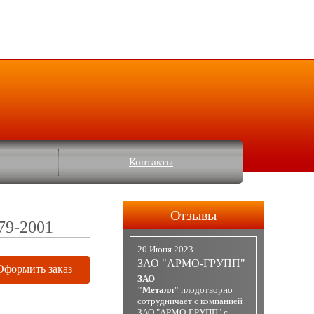
Контакты
Отзывы
79-2001
20 Июня 2023
ЗАО "АРМО-ГРУПП"
Оформить заказ
ЗАО
"Металл"
плодотворно
сотрудничает с компанией
ЗАО "АРМО-ГРУПП" с