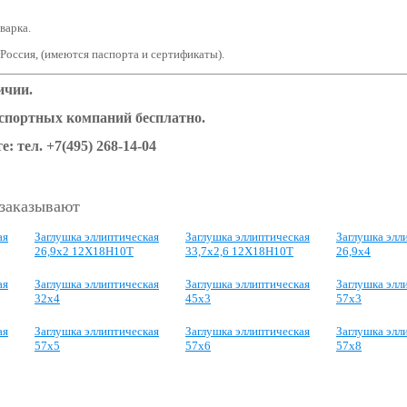
варка.
 Россия, (имеются паспорта и сертификаты).
ичии.
нспортных компаний бесплатно.
е: тел. +7(495) 268-14-04
 заказывают
ая
Заглушка эллиптическая
Заглушка эллиптическая
Заглушка элл
26,9х2 12Х18Н10Т
33,7х2,6 12Х18Н10Т
26,9х4
ая
Заглушка эллиптическая
Заглушка эллиптическая
Заглушка элл
32х4
45х3
57х3
ая
Заглушка эллиптическая
Заглушка эллиптическая
Заглушка элл
57х5
57х6
57х8