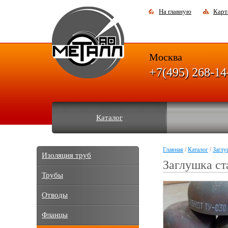
На главную
Карт
Москва
+7(495) 268-14
Каталог
Главная
/
Каталог
/
Заглу
Изоляция труб
Заглушка ст
Трубы
Отводы
Фланцы