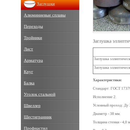
Заглушки
Алюминиевые сплавы
Переходы
Тройники
Заглушка эллипти
Лист
Заглушка эллиптическ
Арматура
Заглушка эллиптическ
Круг
Характеристики:
Балка
Стандарт: ГОСТ 1737
Уголок стальной
Исполнение 2.
Условный проход: Ду 
Швеллер
Диаметр - 38 мм.
Шестигранник
Толщина стенки - 4,0 
Профнастил