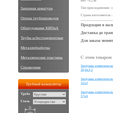
Вес - 0,2 кг.
Тип присоединения - с
Запорная арматура
Страна изготовитель -
Опоры трубопроводов
Продукция в нал
Оборудование КИПиА
Доставка до тра
Трубы асбестоцементные
Для заказа звонит
Металлобработка
С этим товаром
Металлические пластины
Заглушка эллиптическ
Справочник
26,9х3,2
Заглушка эллиптическ
32х3
Трубный калькулятор
Заглушка эллиптическ
Труба
57х4
Сталь