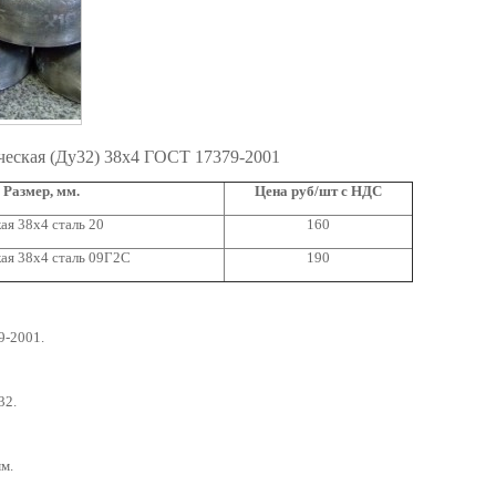
ческая (Ду32) 38х4 ГОСТ 17379-2001
Размер, мм.
Цена руб/шт с НДС
ая 38х4 сталь 20
160
ая 38х4 сталь 09Г2С
190
9-2001.
32.
мм.