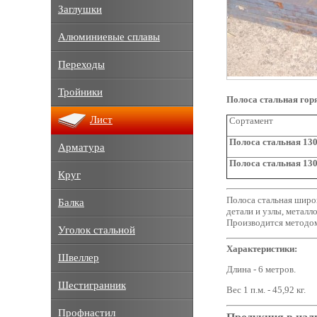
Заглушки
Алюминиевые сплавы
Переходы
Тройники
Полоса стальная гор
Лист
Сортамент
Полоса стальная 130
Арматура
Полоса стальная 130
Круг
Полоса стальная широк
Балка
детали и узлы, металл
Производится методом
Уголок стальной
Характеристики:
Швеллер
Длина - 6 метров.
Шестигранник
Вес 1 п.м. - 45,92 кг.
Профнастил