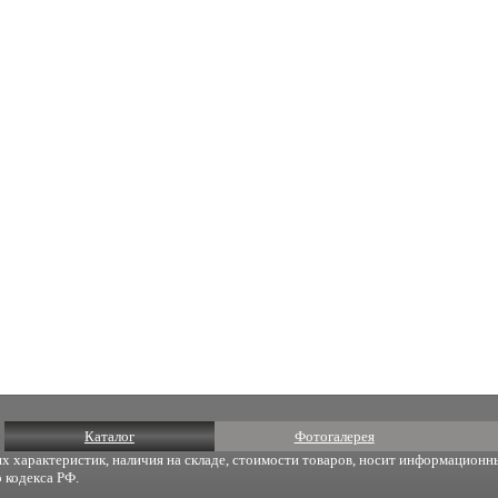
Каталог
Фотогалерея
х характеристик, наличия на складе, стоимости товаров, носит информационны
 кодекса РФ.