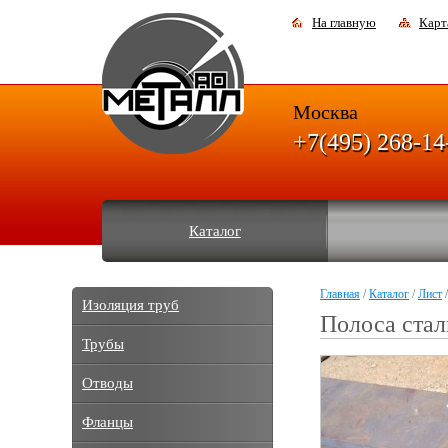
На главную
Карт
Москва
+7(495) 268-14
Каталог
Главная
/
Каталог
/
Лист
/
Изоляция труб
Полоса стал
Трубы
Отводы
Фланцы