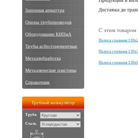
Продукция в нал
Доставка до тра
Запорная арматура
Опоры трубопроводов
С этим товаром
Оборудование КИПиА
Полоса стальная 130x
Трубы асбестоцементные
Полоса стальная 130x
Металлобработка
Полоса стальная 130x
Металлические пластины
Справочник
Трубный калькулятор
Труба
Сталь