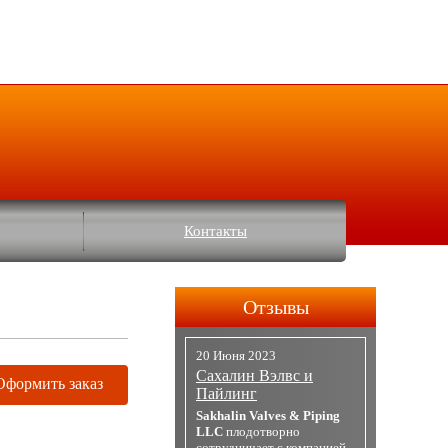
Контакты
Отзывы
20 Июня 2023
Сахалин Вэлвс и
Оформить заказ
Пайлинг
Sakhalin Valves & Piping
LLC
плодотворно
сотрудничает с компанией