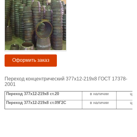
Оформить заказ
Переход концентрический 377х12-219х8 ГОСТ 17378-
2001
Переход 377х12-219х8 ст.20
в наличии
цен
Переход 377х12-219х8 ст.09Г2С
в наличии
цен