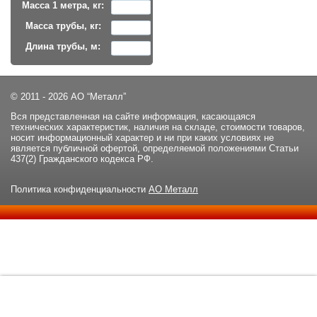
Масса 1 метра, кг:
Масса трубы, кг:
Длина трубы, м:
© 2011 - 2026 АО “Металл”
Вся представленная на сайте информация, касающаяся
технических характеристик, наличия на складе, стоимости товаров,
носит информационный характер и ни при каких условиях не
является публичной офертой, определяемой положениями Статьи
437(2) Гражданского кодекса РФ.
Политика конфиденциальности
АО Металл
Данный сайт использует файлы cookie и прочие похожие
ОК
технологии. В том числе, мы обрабатываем Ваш IP-адрес для
определения региона местоположения. Используя данный сайт,
вы подтверждаете свое согласие с
политикой