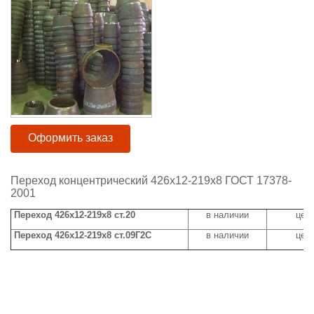
Оформить заказ
Переход концентрический 426х12-219х8 ГОСТ 17378-
2001
Переход 426х12-219х8 ст.20
в наличии
цена
Переход 426х12-219х8 ст.09Г2С
в наличии
цена