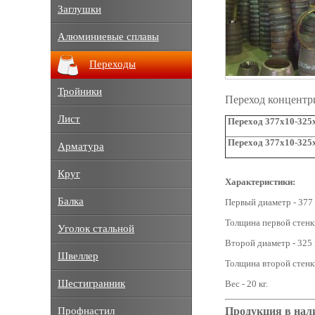
Заглушки
Алюминиевые сплавы
Переходы
Тройники
Переход концентр
Лист
Переход 377х10-325х
Переход 377х10-325х
Арматура
Круг
Характеристики:
Балка
Первый диаметр - 377
Толщина первой стенки
Уголок стальной
Второй диаметр - 325 
Швеллер
Толщина второй стенки
Шестигранник
Вес - 20 кг.
Продукция в нал
Профнастил