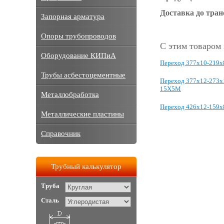
Доставка до тра
Запорная арматура
Опоры трубопроводов
С этим товаром
Оборудование КИПиА
Переход 377х10-219х
Трубы асбестоцементные
Переход 377х12-273х
15Х5М
Металлобработка
Переход 426х12-159х
Металлические пластины
Справочник
Трубный калькулятор
Труба
Сталь