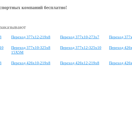
нспортных компаний бесплатно!
 заказывают
8
Переход 377х12-219х8
Переход 377х10-273х7
Переход 377
10
Переход 377х10-325х8
Переход 377х12-325х10
Переход 426
15Х5М
8
Переход 426х10-219х8
Переход 426х12-219х8
Переход 426