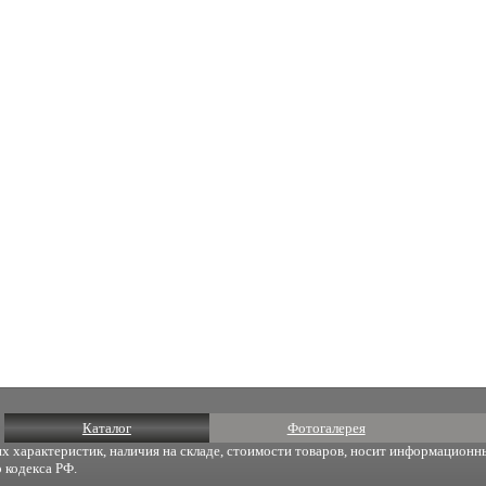
Каталог
Фотогалерея
х характеристик, наличия на складе, стоимости товаров, носит информационны
 кодекса РФ.