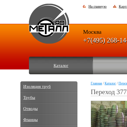
На главную
Карт
Москва
+7(495) 268-14
Каталог
Главная
/
Каталог
/
Пере
Изоляция труб
Переход 377
Трубы
Отводы
Фланцы