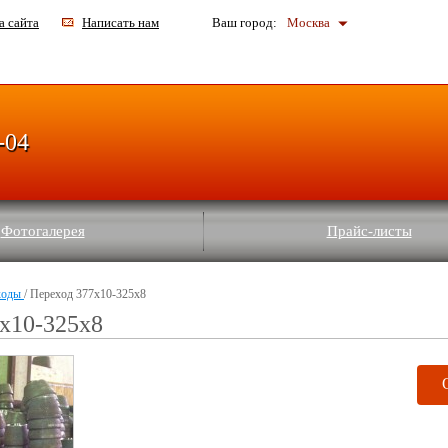
а сайта
Написать нам
Ваш город:
Москва
-04
Фотогалерея
Прайс-листы
ходы
/ Переход 377х10-325х8
х10-325х8