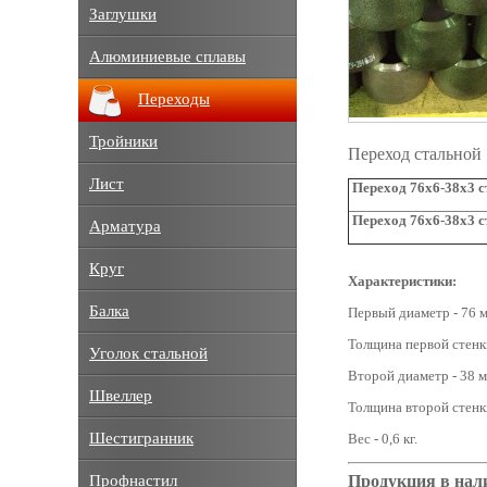
Заглушки
Алюминиевые сплавы
Переходы
Тройники
Переход стальной
Лист
Переход 76х6-38х3 с
Переход 76х6-38х3 с
Арматура
Круг
Характеристики:
Балка
Первый диаметр - 76 м
Толщина первой стенки
Уголок стальной
Второй диаметр - 38 м
Швеллер
Толщина второй стенки
Шестигранник
Вес - 0,6 кг.
Продукция в нал
Профнастил