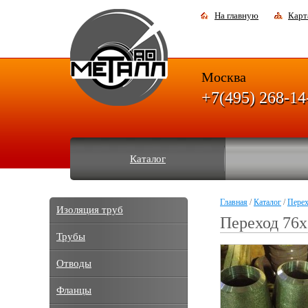
На главную
Карт
Москва
+7(495) 268-14
Каталог
Главная
/
Каталог
/
Пере
Изоляция труб
Переход 76х
Трубы
Отводы
Фланцы