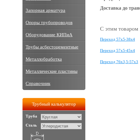
Доставка до тра
Запорная арматура
Опоры трубопроводов
С этим товаром
Оборудование КИПиА
Переход 57х5-38х4
Трубы асбестоцементные
Переход 57х5-45х4
Металлобработка
Переход 76х3,5-57х3
Металлические пластины
Справочник
Трубный калькулятор
Труба
Сталь