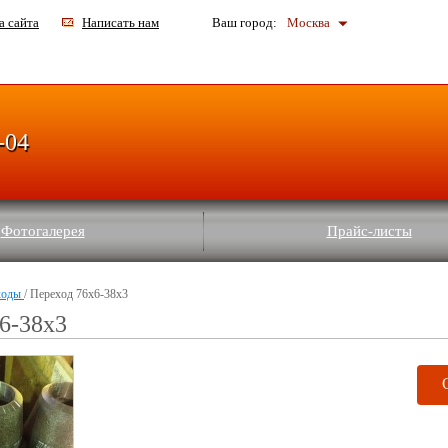
а сайта
Написать нам
Ваш город:
Москва
-04
Фотогалерея
Прайс-листы
ходы
/ Переход 76х6-38х3
6-38х3