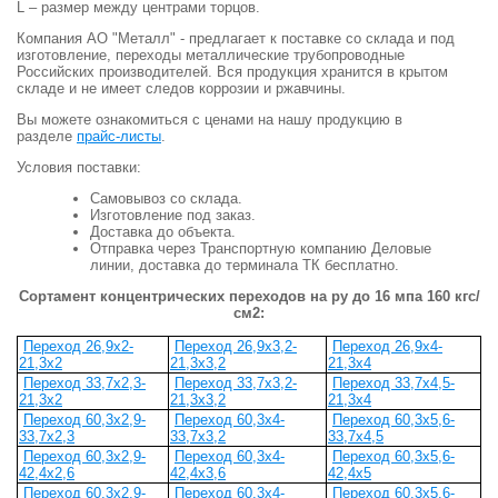
L – размер между центрами торцов.
Компания АО "Металл" - предлагает к поставке со склада и под
изготовление, переходы металлические трубопроводные
Российских производителей. Вся продукция хранится в крытом
складе и не имеет следов коррозии и ржавчины.
Вы можете ознакомиться с ценами на нашу продукцию в
разделе
прайс-листы
.
Условия поставки:
Самовывоз со склада.
Изготовление под заказ.
Доставка до объекта.
Отправка через Транспортную компанию Деловые
линии, доставка до терминала ТК бесплатно.
Сортамент концентрических переходов на ру до 16 мпа 160 кгс/
см2:
Переход 26,9x2-
Переход 26,9x3,2-
Переход 26,9x4-
21,3x2
21,3x3,2
21,3x4
Переход 33,7x2,3-
Переход 33,7x3,2-
Переход 33,7x4,5-
21,3x2
21,3x3,2
21,3x4
Переход 60,3x2,9-
Переход 60,3x4-
Переход 60,3x5,6-
33,7x2,3
33,7x3,2
33,7x4,5
Переход 60,3x2,9-
Переход 60,3x4-
Переход 60,3x5,6-
42,4x2,6
42,4x3,6
42,4x5
Переход 60,3x2,9-
Переход 60,3x4-
Переход 60,3x5,6-