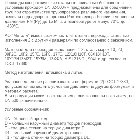
Переходы концентрические стальные приварные бесшовные с
условным проходом DN 32-500мм предназначены для соединений
труб при строительстве трубопроводов различного назначения,
включая поднадзорные органам Ростехнадзора России с условным
давлением PN (Ру) до 16 МПа и температуре от минус 70°С до
+450°С.
АО "Металл" имеет возможность изготовить переходы стальные
исполнения 2 с другими размерами по согласованию с заказчиком.
Материал для переходов исполнения 1-2
:
сталь марок 10, 20,
09Г2С, 10Г2, 15ГС, 16ГС, 17ГС, 12Х18Н10Т, 08Х18Н10Т,
10Х17Н13М2Т, 15Х5М, 13ХФА, AISI 316 TI, 904L и др. согласно
ГОСТ 17380.
Метод изготовления: штамповка и литьё.
Условное давление рассчитывается по формуле (2) ГОСТ 17380,
допускается вычислять условное давление по другим формулам и
методам расчета.
Вся продукция может поставляться с оцинкованным покрытием, по
DN 500 включительно.
Условные обозначения:
DN - Условный проход.
D – больший наружный диаметр торцов переходов.
T - толщина стенки на торцах диаметра D.
D1 – меньший наружный диаметр торцов.
T1 - толщина стенки на торцах диаметра D1.