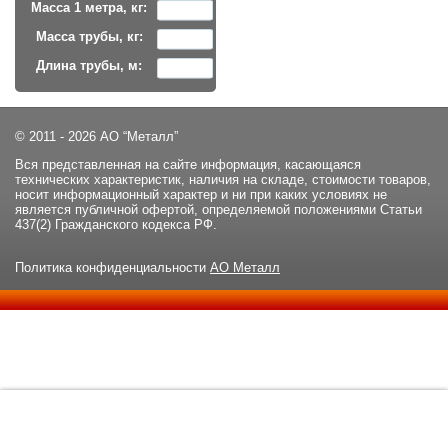
Масса 1 метра, кг:
Масса трубы, кг:
Длина трубы, м:
© 2011 - 2026 АО “Металл”
Вся представленная на сайте информация, касающаяся
технических характеристик, наличия на складе, стоимости товаров,
носит информационный характер и ни при каких условиях не
является публичной офертой, определяемой положениями Статьи
437(2) Гражданского кодекса РФ.
Политика конфиденциальности
АО Металл
Данный сайт использует файлы cookie и прочие похожие
ОК
технологии. В том числе, мы обрабатываем Ваш IP-адрес для
определения региона местоположения. Используя данный сайт,
вы подтверждаете свое согласие с
политикой