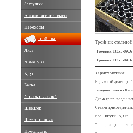
Заглушки
Алюминиевые сплавы
Переходы
Тройники
Тройник стальной
Лист
Тройник 133х8-89х6 
Тройник 133х8-89х6 
Арматура
Характеристики:
Круг
Наружный диаметр - 1
Балка
Толщина стенки - 8 мм
Уголок стальной
Диаметр присоединяем
Стенка присоединяемо
Швеллер
Вес 1 штуки - 5,9 кг.
Шестигранник
Тип присоединения - с
Профнастил