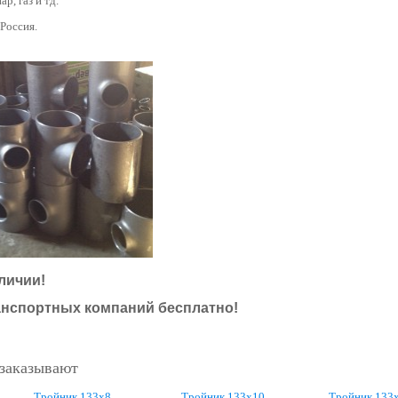
ар, газ и тд.
 Россия.
личии!
анспортных компаний бесплатно!
 заказывают
Тройник 133х8
Тройник 133х10
Тройник 133