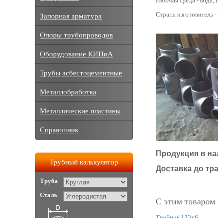
Рабочая среда - вода, п
Страна изготовитель -
Запорная арматура
Опоры трубопроводов
Оборудование КИПиА
Трубы асбестоцементные
Металлобработка
Металлические пластины
Справочник
Продукция в на
Трубный калькулятор
Доставка до тр
Труба
Сталь
С этим товаром
Тройник 133х6