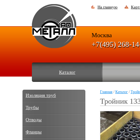
На главную
Карт
Москва
+7(495) 268-14
Каталог
Главная
/
Каталог
/
Трой
Изоляция труб
Тройник 13
Трубы
Отводы
Фланцы