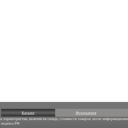
Каталог
Фотогалерея
х характеристик, наличия на складе, стоимости товаров, носит информационны
 кодекса РФ.