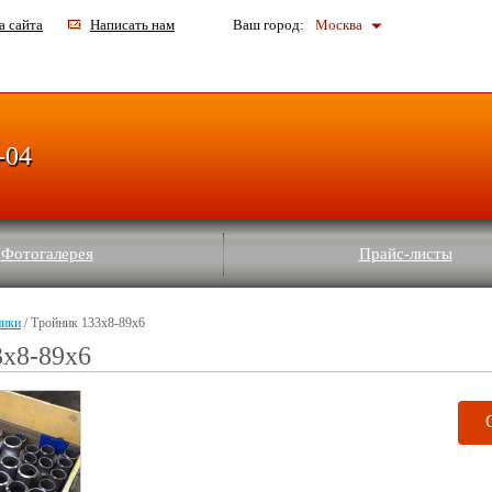
а сайта
Написать нам
Ваш город:
Москва
-04
Фотогалерея
Прайс-листы
ники
/ Тройник 133х8-89х6
3х8-89х6