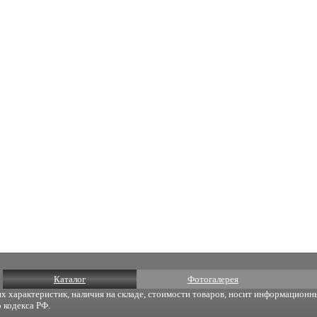
Каталог
Фотогалерея
х характеристик, наличия на складе, стоимости товаров, носит информационны
 кодекса РФ.