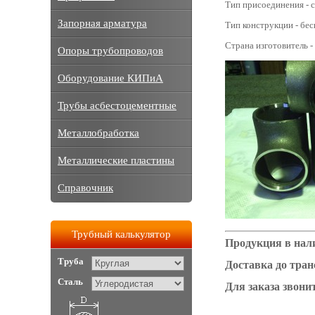
Тип присоединения - с
Запорная арматура
Тип конструкции - бе
Страна изготовитель -
Опоры трубопроводов
Оборудование КИПиА
Трубы асбестоцементные
Металлобработка
Металлические пластины
Справочник
Трубный калькулятор
Продукция в нал
Труба
Доставка до тра
Сталь
Для заказа звонит