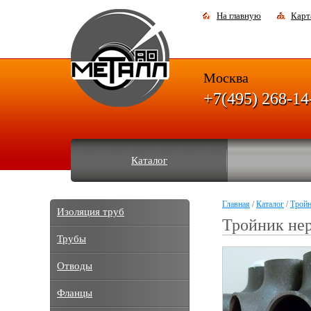
На главную
Карт
Москва
+7(495) 268-14
Каталог
Главная
/
Каталог
/
Трой
Изоляция труб
Тройник не
Трубы
Отводы
Фланцы