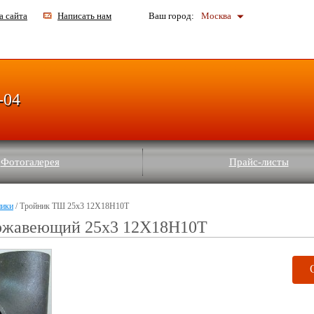
а сайта
Написать нам
Ваш город:
Москва
-04
Фотогалерея
Прайс-листы
ники
/ Тройник ТШ 25х3 12Х18Н10Т
ржавеющий 25х3 12Х18Н10Т