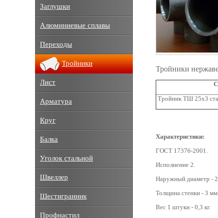
Заглушки
Алюминиевые сплавы
Переходы
Тройники
Тройники нержаве
Лист
С
Тройник ТШ 25х3 ст
Арматура
Круг
Характеристики:
Балка
ГОСТ 17376-2001.
Уголок стальной
Исполнение 2.
Швеллер
Наружный диаметр - 2
Толщина стенки - 3 мм
Шестигранник
Вес 1 штуки - 0,3 кг.
Профнастил