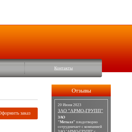
Контакты
Отзывы
20 Июня 2023
ЗАО "АРМО-ГРУПП"
Оформить заказ
ЗАО
"Металл"
плодотворно
сотрудничает с компанией
ЗАО "АРМО-ГРУПП" с