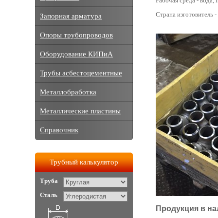
Рабочая среда - вода, п
Страна изготовитель -
Запорная арматура
Опоры трубопроводов
Оборудование КИПиА
Трубы асбестоцементные
Металлобработка
Металлические пластины
Справочник
Трубный калькулятор
Труба
Сталь
Продукция в на