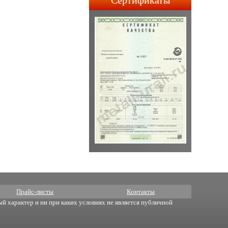
Сертификаты
строительства АПЛ 4-го и
5-го поколений.
Прайс-листы
Контакты
й характер и ни при каких условиях не является публичной