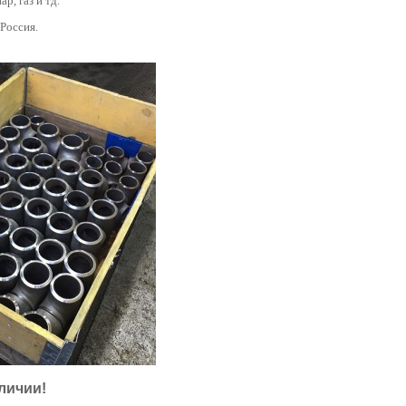
ар, газ и тд.
 Россия.
личии!