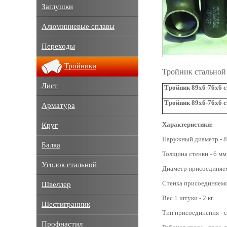
Заглушки
Алюминиевые сплавы
Переходы
Тройники
Тройник стальной
Лист
Тройник 89х6-76х6 с
Тройник 89х6-76х6 с
Арматура
Характеристики:
Круг
Наружный диаметр - 8
Балка
Толщина стенки - 6 мм
Уголок стальной
Диаметр присоединяем
Стенка присоединяемо
Швеллер
Вес 1 штуки - 2 кг.
Шестигранник
Тип присоединения - с
Профнастил