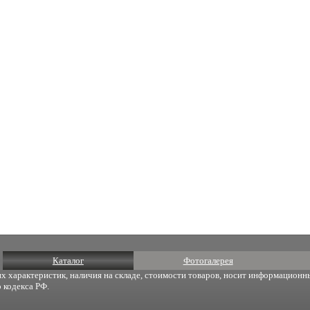
Каталог
Фотогалерея
х характеристик, наличия на складе, стоимости товаров, носит информационны
 кодекса РФ.