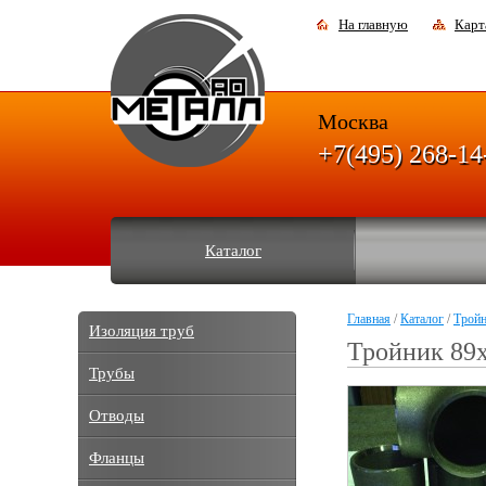
На главную
Карт
Москва
+7(495) 268-14
Каталог
Главная
/
Каталог
/
Трой
Изоляция труб
Тройник 89
Трубы
Отводы
Фланцы