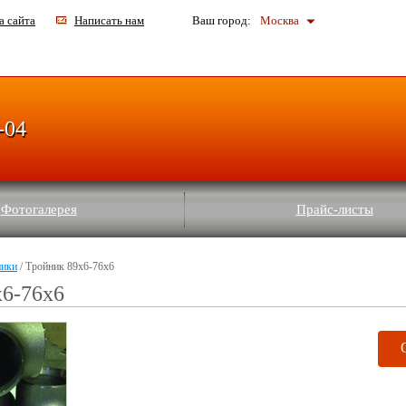
а сайта
Написать нам
Ваш город:
Москва
-04
Фотогалерея
Прайс-листы
ники
/ Тройник 89х6-76х6
х6-76х6