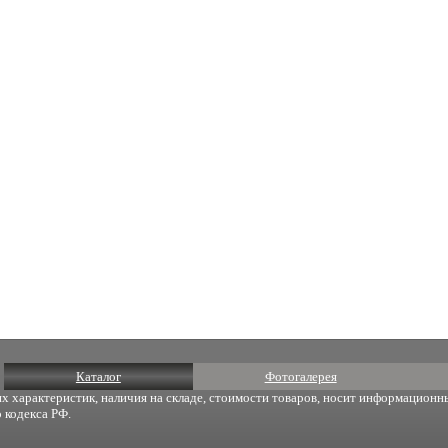
Каталог
Фотогалерея
х характеристик, наличия на складе, стоимости товаров, носит информационны
 кодекса РФ.