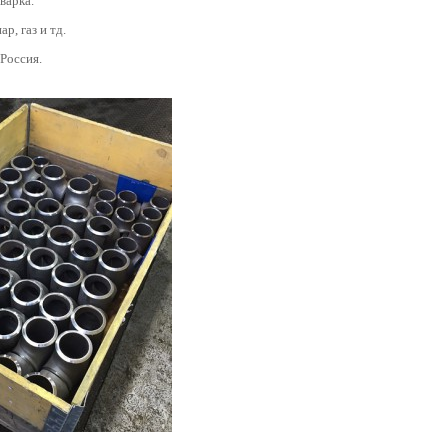
варка.
ар, газ и тд.
 Россия.