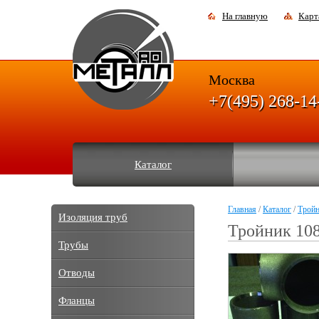
На главную
Карт
Москва
+7(495) 268-14
Каталог
Главная
/
Каталог
/
Трой
Изоляция труб
Тройник 108
Трубы
Отводы
Фланцы