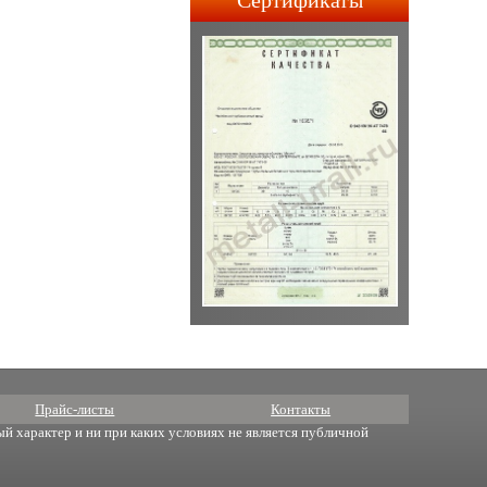
Сертификаты
строительства АПЛ 4-го и
5-го поколений.
Прайс-листы
Контакты
й характер и ни при каких условиях не является публичной