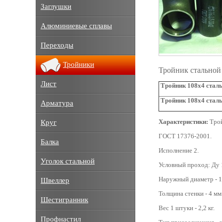
Заглушки
Алюминиевые сплавы
Переходы
Тройники
Тройник стальной
Лист
Тройник 108х4 сталь
Тройник 108х4 стал
Арматура
Характеристики:
Трой
Круг
ГОСТ 17376-2001.
Балка
Исполнение 2.
Уголок стальной
Условный проход: Ду 
Наружный диаметр - 1
Швеллер
Толщина стенки - 4 мм
Шестигранник
Вес 1 штуки - 2,2 кг.
Профнастил