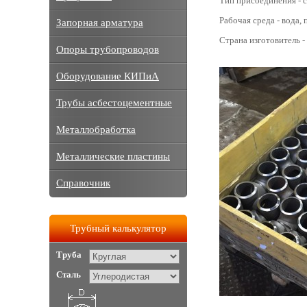
Тип присоединения - с
Рабочая среда - вода, п
Запорная арматура
Страна изготовитель -
Опоры трубопроводов
Оборудование КИПиА
Трубы асбестоцементные
Металлобработка
Металлические пластины
Справочник
Трубный калькулятор
Труба
Сталь