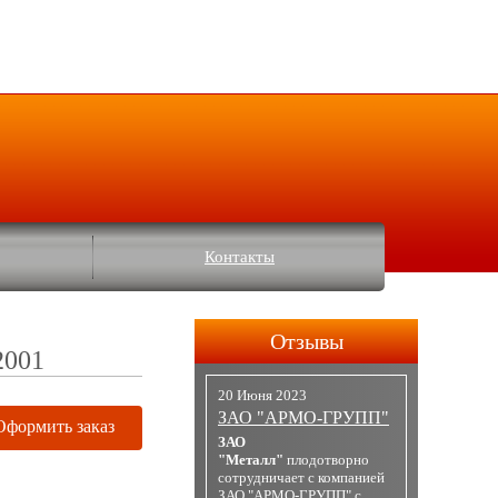
Контакты
Отзывы
2001
20 Июня 2023
ЗАО "АРМО-ГРУПП"
Оформить заказ
ЗАО
"Металл"
плодотворно
сотрудничает с компанией
ЗАО "АРМО-ГРУПП" с