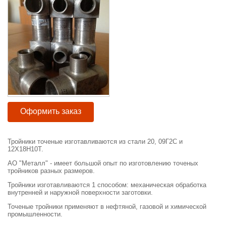
Оформить заказ
Тройники
точеные
изготавливаются
из
стали
20
,
09Г2С
и
12Х18Н10Т
.
АО
"
Металл
" -
имеет
большой
опыт
по
изготовлению
точеных
тройников разных размеров
.
Тройники
изготавливаются
1
способом
:
механическая
обработка
внутренней
и
наружной
поверхности
заготовки
.
Точеные
тройники
применяют
в
нефтяной
,
газовой
и
химической
промышленности.