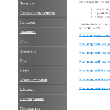
диаметром 10-150 мм 
Заглушки
с плавающ
Алюминиевые сплавы
с ручным 
с фланцевы
Переходы
Купить стальные шаро
все регионы РФ.
Тройники
Краны шаровые - пра
Лист
Кран шаровый под пр
Арматура
Кран шаровый под пр
Круг
Кран шаровый под пр
Балка
Кран шаровый фланц
Кран шаровый фланц
Уголок стальной
Кран шаровый фланц
Швеллер
Шестигранник
Профнастил