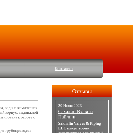
Контакты
Отзывы
20 Июня 2023
за, воды и химических
Сахалин Вэлвс и
ый корпус, выдвижной
Пайлинг
птирована к работе с
Sakhalin Valves & Piping
LLC
плодотворно
 для трубопроводов
сотрудничает с компанией