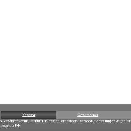
Каталог
Фотогалерея
х характеристик, наличия на складе, стоимости товаров, носит информационны
 кодекса РФ.