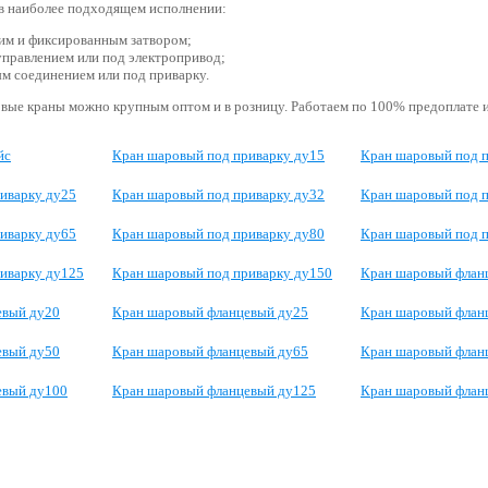
в наиболее подходящем исполнении:
им и фиксированным затвором;
управлением или под электропривод;
м соединением или под приварку.
вые краны можно крупным оптом и в розницу. Работаем по 100% предоплате и
йс
Кран шаровый под приварку ду15
Кран шаровый под п
иварку ду25
Кран шаровый под приварку ду32
Кран шаровый под п
иварку ду65
Кран шаровый под приварку ду80
Кран шаровый под 
иварку ду125
Кран шаровый под приварку ду150
Кран шаровый флан
евый ду20
Кран шаровый фланцевый ду25
Кран шаровый флан
евый ду50
Кран шаровый фланцевый ду65
Кран шаровый флан
евый ду100
Кран шаровый фланцевый ду125
Кран шаровый флан