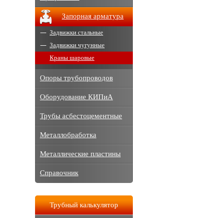
Запорная арматура
Задвижки стальные
Задвижки чугунные
Краны шаровые
Опоры трубопроводов
Оборудование КИПиА
Трубы асбестоцементные
Металлобработка
Металлические пластины
Справочник
Трубный калькулятор