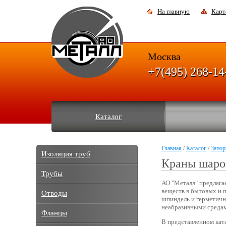
На главную
Карт
Москва
+7(495) 268-14
Каталог
Главная
/
Каталог
/
Запор
Изоляция труб
Краны шаро
Трубы
АО "Металл" предлага
веществ в бытовых и 
Отводы
шпиндель и герметичн
неабразивными средам
Фланцы
В представленном кат