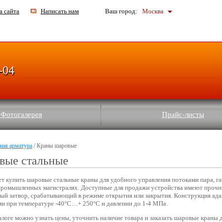
а сайта
Написать нам
Ваш город:
Москва
-04
Фотогалерея
Прайс-листы
ная арматура
/ Краны шаровые
вые стальные
ет купить шаровые стальные краны для удобного управления потоками пара, га
промышленных магистралях. Доступные для продажи устройства имеют прочн
ый затвор, срабатывающий в режиме открытия или закрытия. Конструкция ада
и при температуре -40°C…+ 250°C и давлении до 1-4 МПа.
алоге можно узнать цены, уточнить наличие товара и заказать шаровые краны