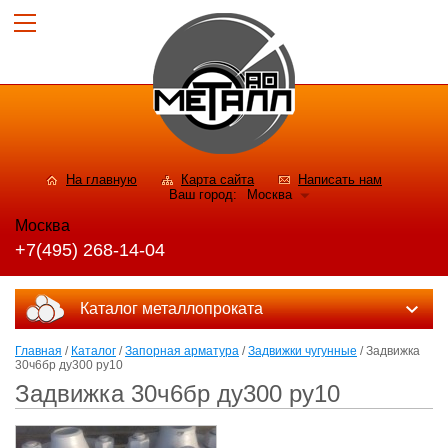
На главную
Карта сайта
Написать нам
Ваш город:
Москва
Москва
+7(495) 268-14-04
Каталог металлопроката
Главная
/
Каталог
/
Запорная арматура
/
Задвижки чугунные
/ Задвижка
30ч6бр ду300 ру10
Задвижка 30ч6бр ду300 ру10