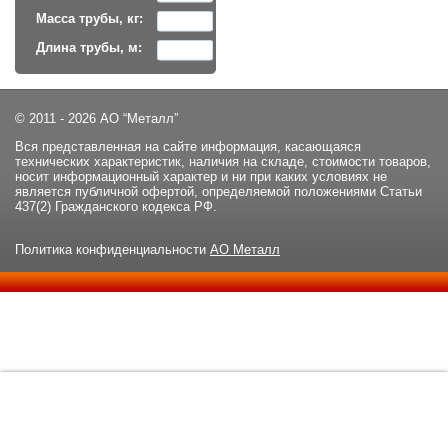
Масса трубы, кг:
Длина трубы, м:
© 2011 - 2026 АО “Металл”
Вся представленная на сайте информация, касающаяся
технических характеристик, наличия на складе, стоимости товаров,
носит информационный характер и ни при каких условиях не
является публичной офертой, определяемой положениями Статьи
437(2) Гражданского кодекса РФ.
Политика конфиденциальности
АО Металл
Данный сайт использует файлы cookie и прочие похожие
ОК
технологии. В том числе, мы обрабатываем Ваш IP-адрес для
определения региона местоположения. Используя данный сайт,
вы подтверждаете свое согласие с
политикой
конфиденциальности
сайта.