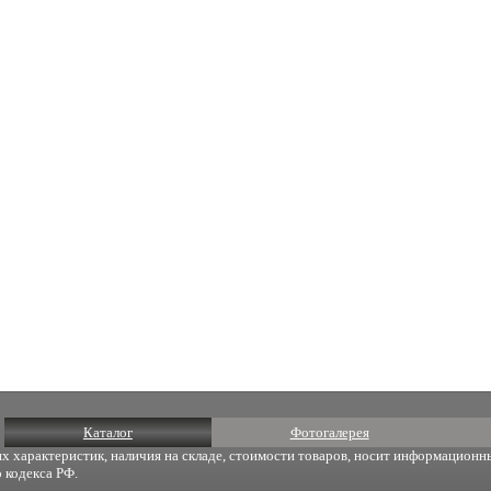
Каталог
Фотогалерея
х характеристик, наличия на складе, стоимости товаров, носит информационны
 кодекса РФ.