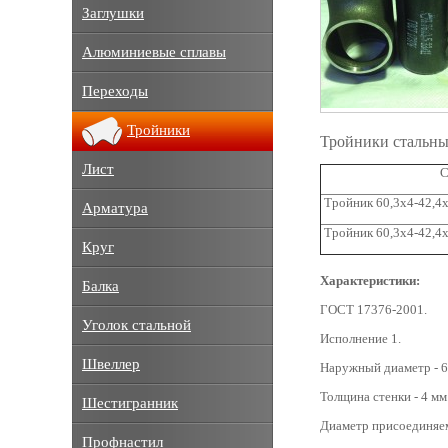
Заглушки
Алюминиевые сплавы
Переходы
Тройники
Тройники стальны
Лист
С
Тройник 60,3x4-42,4х
Арматура
Тройник 60,3х4-42,4х
Круг
Характеристики:
Балка
ГОСТ 17376-2001.
Уголок стальной
Исполнение 1.
Швеллер
Наружный диаметр - 6
Толщина стенки - 4 мм
Шестигранник
Диаметр присоединяем
Профнастил