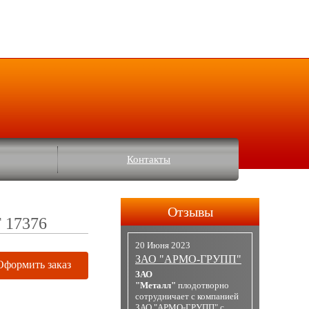
Контакты
Отзывы
Т 17376
20 Июня 2023
ЗАО "АРМО-ГРУПП"
Оформить заказ
ЗАО
"Металл"
плодотворно
сотрудничает с компанией
ЗАО "АРМО-ГРУПП" с