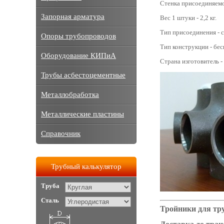
Стенка присоединяемо
Запорная арматура
Вес 1 штуки - 2,2 кг.
Тип присоединения - с
Опоры трубопроводов
Тип конструкции - бе
Оборудование КИПиА
Страна изготовитель -
Трубы асбестоцементные
Металлобработка
Металлические пластины
Справочник
Трубный калькулятор
Труба
Сталь
Тройники для тру