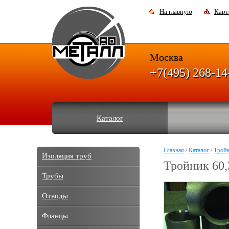
На главную
Карт
Москва
+7(495) 268-14
Каталог
Главная
/
Каталог
/
Трой
Изоляция труб
Тройник 60,
Трубы
Отводы
Фланцы