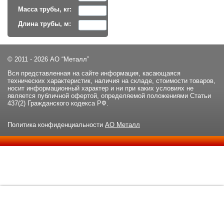
Масса трубы, кг:
Длина трубы, м:
© 2011 - 2026 АО “Металл”
Вся представленная на сайте информация, касающаяся
технических характеристик, наличия на складе, стоимости товаров,
носит информационный характер и ни при каких условиях не
является публичной офертой, определяемой положениями Статьи
437(2) Гражданского кодекса РФ.
Политика конфиденциальности
АО Металл
Данный сайт использует файлы cookie и прочие похожие
ОК
технологии. В том числе, мы обрабатываем Ваш IP-адрес для
определения региона местоположения. Используя данный сайт,
вы подтверждаете свое согласие с
политикой
конфиденциальности
сайта.