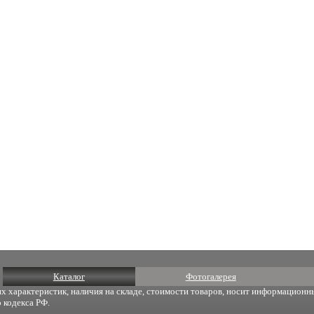
Каталог
Фотогалерея
х характеристик, наличия на складе, стоимости товаров, носит информационны
 кодекса РФ.