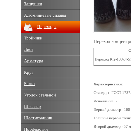
Заглушки
Алюминиевые сплавы
Переходы
Тройники
Переход концентр
Лист
С
Переход К 2-108x4-5
Арматура
Круг
Балка
Характеристики:
Стандарт: ГОСТ 1737
Уголок стальной
Исполнение: 2.
Швеллер
Первый диаметр - 108
Шестигранник
Толщина первой стенки
Второй диаметр - 57 м
Профнастил