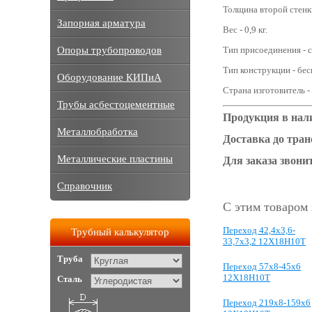
Толщина второй стенки
Запорная арматура
Вес - 0,9 кг.
Опоры трубопроводов
Тип присоединения - с
Тип конструкции - бе
Оборудование КИПиА
Страна изготовитель -
Трубы асбестоцементные
Продукция в нал
Металлобработка
Доставка до тра
Металлические пластины
Для заказа звонит
Справочник
С этим товаром
Переход 42,4x3,6-
Трубный калькулятор
33,7x3,2 12Х18Н10Т
Труба
Переход 57x8-45x6
12Х18Н10Т
Сталь
Переход 219х8-159х6