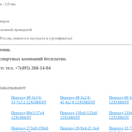
 - 3,0 мм.
варка.
сшовный приварной.
 Россия, (имеются паспорта и сертификаты).
ичии.
нспортных компаний бесплатно.
е: тел.
+7(495) 268-14-04
 заказывают
Переход 48,3x3,6-
Переход 48,3x2,6-
Переход 60,3
33,7x3,2 12Х18Н10Т
42,4x2,6 12Х18Н10Т
12Х18Н10Т
Переход 89x5-57x4
Переход 159х6-133х6
Переход 219
12Х18Н10Т
12Х18Н10Т
12Х18Н10Т
Переход 273х8-159х6
Переход 26,9x4-21,3x4
Переход 33,7