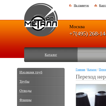
На главную
Карт
Москва
+7(495) 268-14
Каталог
Главная
/
Каталог
/
Пере
Изоляция труб
Переход не
Трубы
Отводы
Фланцы