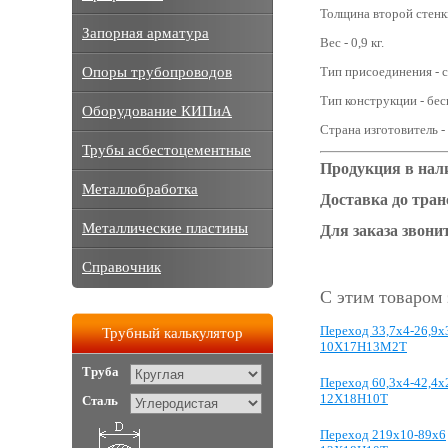
Толщина второй стенки
Запорная арматура
Вес - 0,9 кг.
Опоры трубопроводов
Тип присоединения - с
Тип конструкции - бе
Оборудование КИПиА
Страна изготовитель -
Трубы асбестоцементные
Продукция в нал
Металлобработка
Доставка до тра
Металлические пластины
Для заказа звонит
Справочник
С этим товаром
Переход 33,7x4-26,9x
Трубный калькулятор
10Х17Н13М2Т
Труба
Переход 60,3x4-42,4x
12Х18Н10Т
Сталь
Переход 219х10-89х6