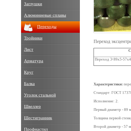
Заглушки
Алюминиевые сплавы
Переходы
Тройники
Переход эксцентр
Лист
С
Переход Э 89x5-57x4
Арматура
Круг
Балка
Характеристики:
пере
Стандарт: ГОСТ 1737
Уголок стальной
Исполнение: 2.
Швеллер
Первый диаметр - 89 м
Шестигранник
Толщина первой стенки
Второй диаметр - 57 м
Профнастил