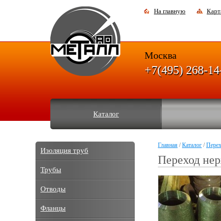
На главную
Карт
Москва
+7(495) 268-14
Каталог
Главная
/
Каталог
/
Пере
Изоляция труб
Переход не
Трубы
Отводы
Фланцы