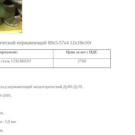
ический нержавеющий 89x5-57x4 12х18н10т
ортамент:
Цена за шт с НДС
 сталь 12Х18Н10Т
2760
ход нержавеющий эксцентрический Ду80-Ду50.
8-2001.
м.
 - 5,0 мм.
м.