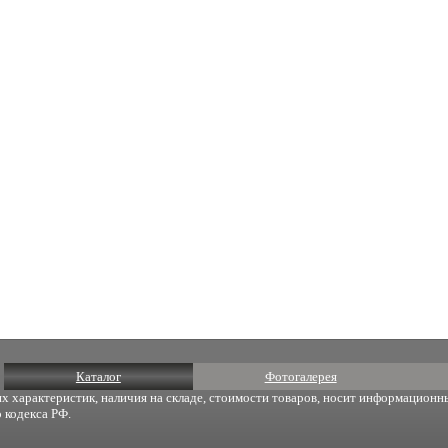
Каталог
Фотогалерея
х характеристик, наличия на складе, стоимости товаров, носит информационны
 кодекса РФ.