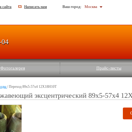
а сайта
Написать нам
Ваш город:
Москва
-04
Фотогалерея
Прайс-листы
ходы
/ Переход 89x5-57x4 12Х18Н10Т
ржавеющий эксцентрический 89x5-57x4 12