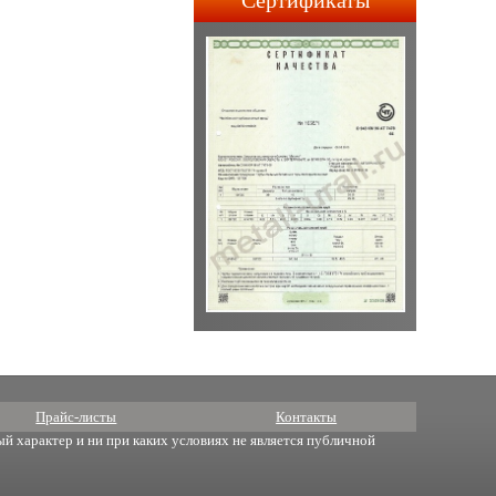
Сертификаты
строительства АПЛ 4-го и
5-го поколений.
Прайс-листы
Контакты
й характер и ни при каких условиях не является публичной