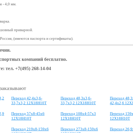
 - 4,0 мм.
варка.
сшовный приварной.
 Россия, (имеются паспорта и сертификаты).
ичии.
нспортных компаний бесплатно.
е: тел.
+7(495) 268-14-04
 заказывают
3,2
Переход 42,4x3,6-
Переход 48,3x3,6-
Переход 48,3
33,7x3,2 12Х18Н10Т
33,7x3,2 12Х18Н10Т
42,4x2,6 12
2,9
Переход 57x8-45x6
Переход 108x4-57x3
Переход 159
12Х18Н10Т
12Х18Н10Т
12Х18Н10Т
Переход 219х8-159х6
Переход 273х8-159х6
Переход 26,9