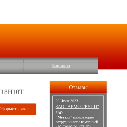
Контакты
Отзывы
Х18Н10Т
20 Июня 2023
ЗАО "АРМО-ГРУПП"
Оформить заказ
ЗАО
"Металл"
плодотворно
сотрудничает с компанией
ЗАО "АРМО-ГРУПП" с