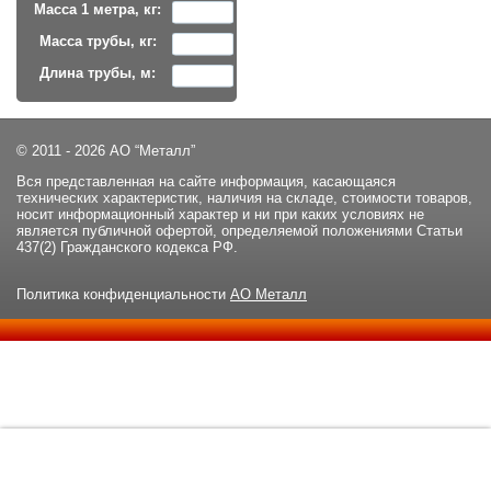
Масса 1 метра, кг:
Масса трубы, кг:
Длина трубы, м:
© 2011 - 2026 АО “Металл”
Вся представленная на сайте информация, касающаяся
технических характеристик, наличия на складе, стоимости товаров,
носит информационный характер и ни при каких условиях не
является публичной офертой, определяемой положениями Статьи
437(2) Гражданского кодекса РФ.
Политика конфиденциальности
АО Металл
Данный сайт использует файлы cookie и прочие похожие
ОК
технологии. В том числе, мы обрабатываем Ваш IP-адрес для
определения региона местоположения. Используя данный сайт,
вы подтверждаете свое согласие с
политикой