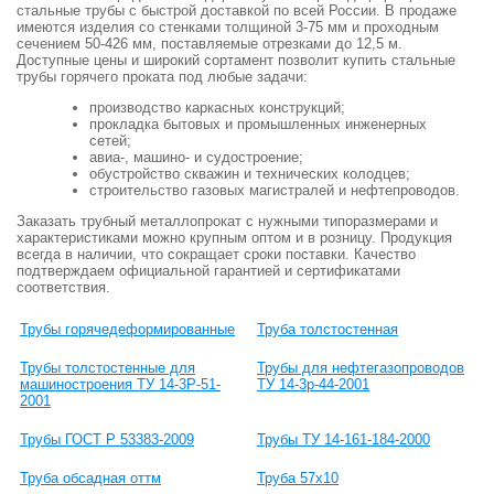
стальные трубы с быстрой доставкой по всей России. В продаже
имеются изделия со стенками толщиной 3-75 мм и проходным
сечением 50-426 мм, поставляемые отрезками до 12,5 м.
Доступные цены и широкий сортамент позволит купить стальные
трубы горячего проката под любые задачи:
производство каркасных конструкций;
прокладка бытовых и промышленных инженерных
сетей;
авиа-, машино- и судостроение;
обустройство скважин и технических колодцев;
строительство газовых магистралей и нефтепроводов.
Заказать трубный металлопрокат с нужными типоразмерами и
характеристиками можно крупным оптом и в розницу. Продукция
всегда в наличии, что сокращает сроки поставки. Качество
подтверждаем официальной гарантией и сертификатами
соответствия.
Трубы горячедеформированные
Труба толстостенная
Трубы толстостенные для
Трубы для нефтегазопроводов
машиностроения ТУ 14-3Р-51-
ТУ 14-3р-44-2001
2001
Трубы ГОСТ Р 53383-2009
Трубы ТУ 14-161-184-2000
Труба обсадная оттм
Труба 57х10