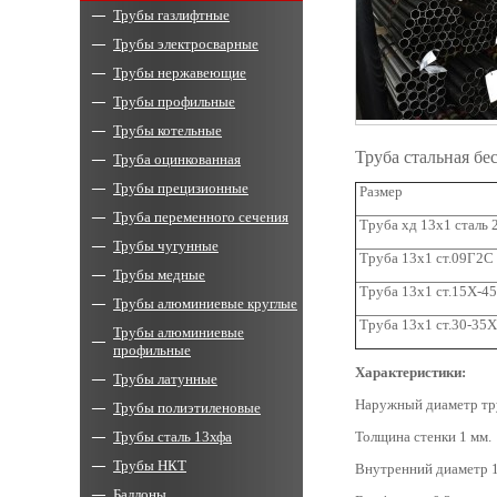
Трубы газлифтные
Трубы электросварные
Трубы нержавеющие
Трубы профильные
Трубы котельные
Труба стальная б
Труба оцинкованная
Трубы прецизионные
Размер
Труба переменного сечения
Труба хд 13х1 сталь 
Трубы чугунные
Труба 13х1 ст.09Г2С
Трубы медные
Труба 13х1 ст.15Х-4
Трубы алюминиевые круглые
Труба 13х1 ст.30-35
Трубы алюминиевые
профильные
Характеристики:
Трубы латунные
Наружный диаметр тр
Трубы полиэтиленовые
Трубы сталь 13хфа
Толщина стенки 1 мм.
Трубы НКТ
Внутренний диаметр 1
Баллоны