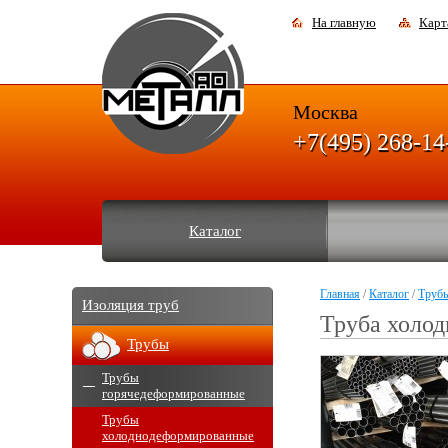
На главную
Карт
Москва
+7(495) 268-14
Каталог
Главная
/
Каталог
/
Труб
Изоляция труб
Труба холо
Трубы
Трубы
горячедеформированные
Трубы
холоднодеформированные