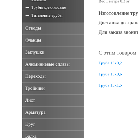
Вес 1 метра 0,3 кг.
Трубы крекинговые
Изготовление тру
Титановые трубы
Доставка до тра
Отводы
Для заказа звонит
Фланцы
Заглушки
С этим товаром
Труба 13х0,2
Алюминиевые сплавы
Труба 13х0,6
Переходы
Труба 13х1,5
Тройники
Лист
Арматура
Круг
Балка