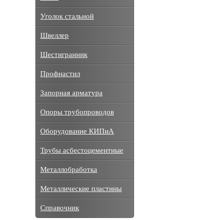
Уголок стальной
Швеллер
Шестигранник
Профнастил
Запорная арматура
Опоры трубопроводов
Оборудование КИПиА
Трубы асбестоцементные
Металлобработка
Металлические пластины
Справочник