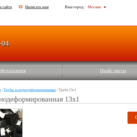
а сайта
Написать нам
Ваш город:
Москва
-04
Фотогалерея
Прайс-листы
ы
/
Трубы холоднодеформированные
/ Труба 13х1
днодеформированная 13х1