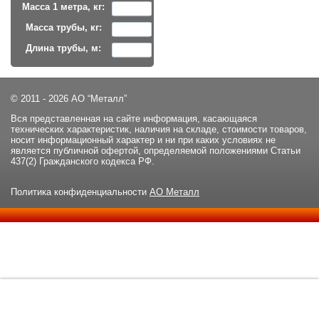
Масса 1 метра, кг:
Масса трубы, кг:
Длина трубы, м:
© 2011 - 2026 АО “Металл”
Вся представленная на сайте информация, касающаяся
технических характеристик, наличия на складе, стоимости товаров,
носит информационный характер и ни при каких условиях не
является публичной офертой, определяемой положениями Статьи
437(2) Гражданского кодекса РФ.
Политика конфиденциальности
АО Металл
Данный сайт использует файлы cookie и прочие похожие
ОК
технологии. В том числе, мы обрабатываем Ваш IP-адрес для
определения региона местоположения. Используя данный сайт,
вы подтверждаете свое согласие с
политикой