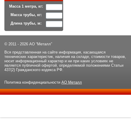
Масса 1 метра, кг:
Масса трубы, кг:
Длина трубы, м:
© 2011 - 2026 АО “Металл”
Вся представленная на сайте информация, касающаяся
технических характеристик, наличия на складе, стоимости товаров,
носит информационный характер и ни при каких условиях не
является публичной офертой, определяемой положениями Статьи
437(2) Гражданского кодекса РФ.
Политика конфиденциальности
АО Металл
Данный сайт использует файлы cookie и прочие похожие
ОК
технологии. В том числе, мы обрабатываем Ваш IP-адрес для
определения региона местоположения. Используя данный сайт,