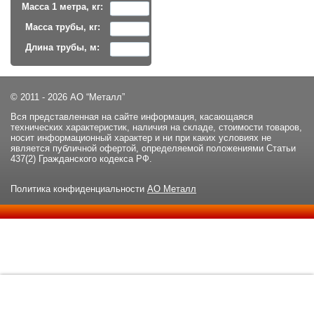
Масса 1 метра, кг:
Масса трубы, кг:
Длина трубы, м:
© 2011 - 2026 АО “Металл”
Вся представленная на сайте информация, касающаяся
технических характеристик, наличия на складе, стоимости товаров,
носит информационный характер и ни при каких условиях не
является публичной офертой, определяемой положениями Статьи
437(2) Гражданского кодекса РФ.
Политика конфиденциальности
АО Металл
Данный сайт использует файлы cookie и прочие похожие
ОК
технологии. В том числе, мы обрабатываем Ваш IP-адрес для
определения региона местоположения. Используя данный сайт,
вы подтверждаете свое согласие с
политикой