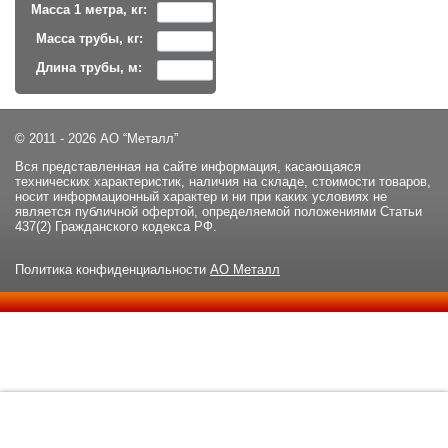
Масса 1 метра, кг:
Масса трубы, кг:
Длина трубы, м:
© 2011 - 2026 АО “Металл”
Вся представленная на сайте информация, касающаяся
технических характеристик, наличия на складе, стоимости товаров,
носит информационный характер и ни при каких условиях не
является публичной офертой, определяемой положениями Статьи
437(2) Гражданского кодекса РФ.
Политика конфиденциальности
АО Металл
Данный сайт использует файлы cookie и прочие похожие
ОК
технологии. В том числе, мы обрабатываем Ваш IP-адрес для
определения региона местоположения. Используя данный сайт,
вы подтверждаете свое согласие с
политикой