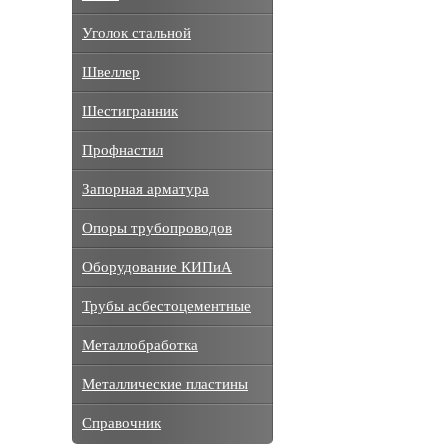
Уголок стальной
Швеллер
Шестигранник
Профнастил
Запорная арматура
Опоры трубопроводов
Оборудование КИПиА
Трубы асбестоцементные
Металлобработка
Металлические пластины
Справочник