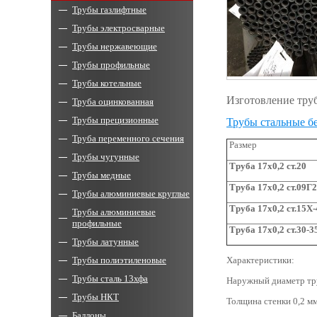
Трубы газлифтные
Трубы электросварные
Трубы нержавеющие
Трубы профильные
Трубы котельные
Изготовление труб
Труба оцинкованная
Трубы прецизионные
Трубы стальные 
Труба переменного сечения
Размер
Трубы чугунные
Труба 17х0,2 ст.20
Трубы медные
Труба 17х0,2 ст.09Г
Трубы алюминиевые круглые
Труба 17х0,2 ст.15Х
Трубы алюминиевые
профильные
Труба 17х0,2 ст.30-
Трубы латунные
Характеристики:
Трубы полиэтиленовые
Трубы сталь 13хфа
Наружный диаметр тр
Трубы НКТ
Толщина стенки 0,2 мм
Баллоны