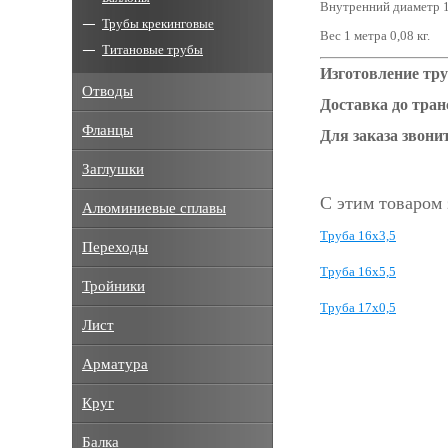
Внутренний диаметр 1
Трубы крекинговые
Вес 1 метра 0,08 кг.
Титановые трубы
Изготовление тру
Отводы
Доставка до тра
Фланцы
Для заказа звонит
Заглушки
С этим товаром
Алюминиевые сплавы
Труба 16х3,5
Переходы
Труба 16х5,5
Тройники
Труба 17х0,5
Лист
Арматура
Круг
Балка