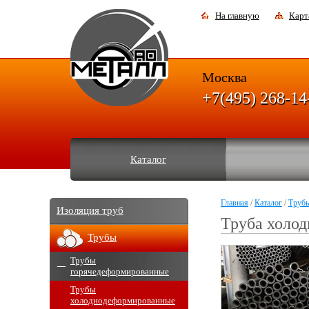
На главную
Карт
Москва
+7(495) 268-14
Каталог
Главная
/
Каталог
/
Труб
Изоляция труб
Труба холод
Трубы
Трубы
горячедеформированные
Трубы
холоднодеформированные