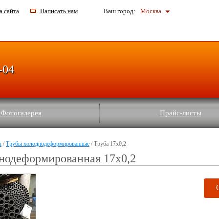
а сайта
Написать нам
Ваш город:
Москва
-04
Фотогалерея
Прайс-листы
ы
/
Трубы холоднодеформированные
/ Труба 17х0,2
нодеформированная 17х0,2