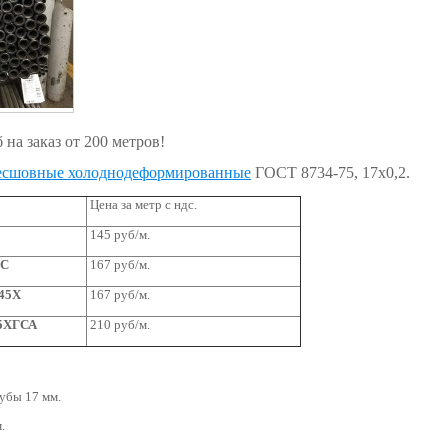
 на заказ от 200 метров!
бесшовные холоднодеформированные
ГОСТ 8734-75, 17х0,2.
Цена за метр с ндс.
145
руб/м.
2С
167
руб/м.
-45Х
167
руб/м.
35ХГСА
210
руб/м.
убы 17 мм.
.