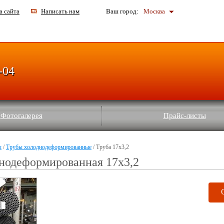
а сайта
Написать нам
Ваш город:
Москва
-04
Фотогалерея
Прайс-листы
ы
/
Трубы холоднодеформированные
/ Труба 17х3,2
нодеформированная 17х3,2