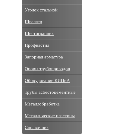
Уголок стальной
Швеллер
Шестигранник
Профнастил
Запорная арматура
Опоры трубопроводов
Оборудование КИПиА
Трубы асбестоцементные
Металлобработка
Металлические пластины
Справочник