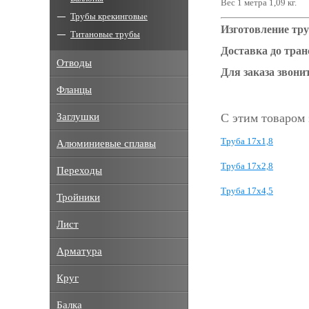
Вес 1 метра 1,09 кг.
Трубы крекинговые
Изготовление тру
Титановые трубы
Доставка до тра
Отводы
Для заказа звонит
Фланцы
Заглушки
С этим товаром
Труба 17х1,8
Алюминиевые сплавы
Труба 17х2,8
Переходы
Труба 17х4,5
Тройники
Лист
Арматура
Круг
Балка