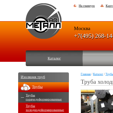
На главную
Карт
Москва
+7(495) 268-14
Каталог
Главная
/
Каталог
/
Труб
Изоляция труб
Труба холод
Трубы
Трубы
горячедеформированные
Трубы
холоднодеформированные