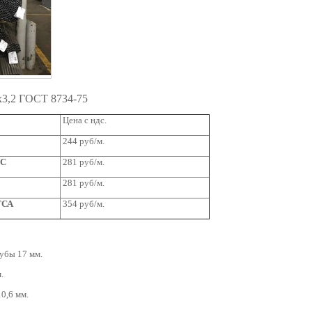
х3,2 ГОСТ 8734-75
Цена с ндс.
244 руб/м.
2С
281 руб/м.
281 руб/м.
ГСА
354 руб/м.
убы 17 мм.
.
0,6 мм.