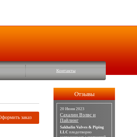
Контакты
Отзывы
20 Июня 2023
Сахалин Вэлвс и
Оформить заказ
Пайлинг
Sakhalin Valves & Piping
LLC
плодотворно
сотрудничает с компанией