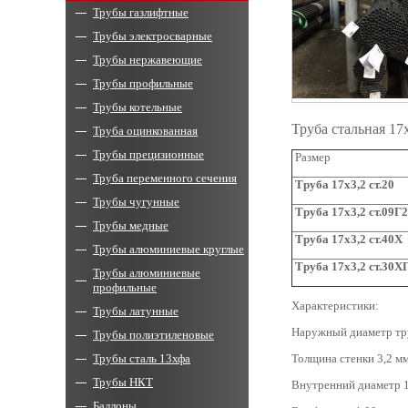
Трубы газлифтные
Трубы электросварные
Трубы нержавеющие
Трубы профильные
Трубы котельные
Труба стальная 17
Труба оцинкованная
Трубы прецизионные
Размер
Труба переменного сечения
Труба 17х3,2 ст.20
Трубы чугунные
Труба 17х3,2 ст.09Г
Трубы медные
Труба 17х3,2 ст.40Х
Трубы алюминиевые круглые
Труба 17х3,2 ст.30Х
Трубы алюминиевые
профильные
Характеристики:
Трубы латунные
Наружный диаметр тр
Трубы полиэтиленовые
Трубы сталь 13хфа
Толщина стенки 3,2 мм
Трубы НКТ
Внутренний диаметр 1
Баллоны