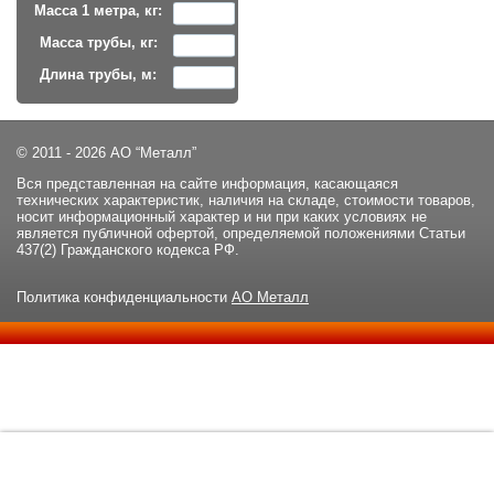
Масса 1 метра, кг:
Масса трубы, кг:
Длина трубы, м:
© 2011 - 2026 АО “Металл”
Вся представленная на сайте информация, касающаяся
технических характеристик, наличия на складе, стоимости товаров,
носит информационный характер и ни при каких условиях не
является публичной офертой, определяемой положениями Статьи
437(2) Гражданского кодекса РФ.
Политика конфиденциальности
АО Металл
Данный сайт использует файлы cookie и прочие похожие
ОК
технологии. В том числе, мы обрабатываем Ваш IP-адрес для
определения региона местоположения. Используя данный сайт,
вы подтверждаете свое согласие с
политикой