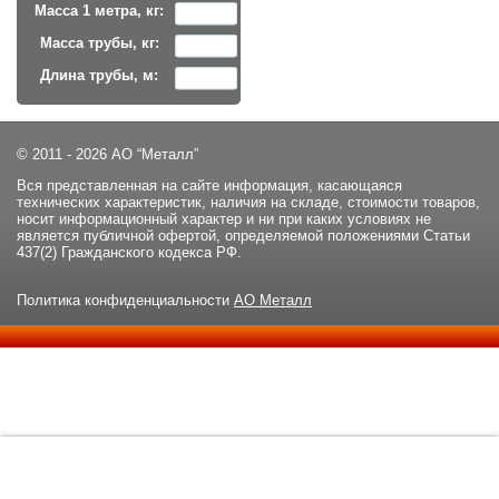
Масса 1 метра, кг:
Масса трубы, кг:
Длина трубы, м:
© 2011 - 2026 АО “Металл”
Вся представленная на сайте информация, касающаяся
технических характеристик, наличия на складе, стоимости товаров,
носит информационный характер и ни при каких условиях не
является публичной офертой, определяемой положениями Статьи
437(2) Гражданского кодекса РФ.
Политика конфиденциальности
АО Металл
Данный сайт использует файлы cookie и прочие похожие
ОК
технологии. В том числе, мы обрабатываем Ваш IP-адрес для
определения региона местоположения. Используя данный сайт,
вы подтверждаете свое согласие с
политикой