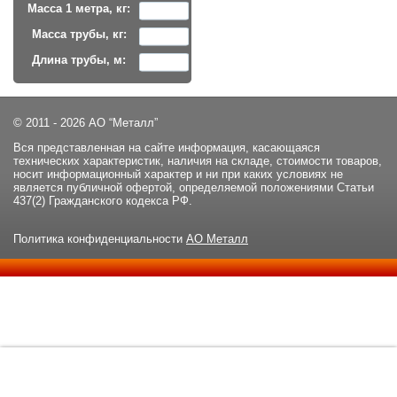
Масса 1 метра, кг:
Масса трубы, кг:
Длина трубы, м:
© 2011 - 2026 АО “Металл”
Вся представленная на сайте информация, касающаяся
технических характеристик, наличия на складе, стоимости товаров,
носит информационный характер и ни при каких условиях не
является публичной офертой, определяемой положениями Статьи
437(2) Гражданского кодекса РФ.
Политика конфиденциальности
АО Металл
Данный сайт использует файлы cookie и прочие похожие
ОК
технологии. В том числе, мы обрабатываем Ваш IP-адрес для
определения региона местоположения. Используя данный сайт,
вы подтверждаете свое согласие с
политикой