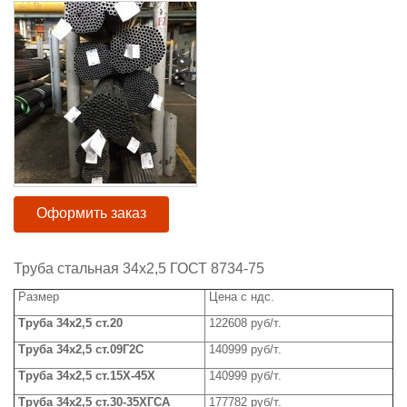
Оформить заказ
Труба стальная 34х2,5 ГОСТ 8734-75
Размер
Цена с ндс.
Труба
3
4х2
,5
ст.20
122608 руб/т.
Труба
3
4х2
,5
ст.09Г2С
140999 руб/т.
Труба
3
4х2
,5
ст.15Х-45Х
140999
руб/т.
Труба
3
4х2
,5
ст.30-35ХГСА
177782 руб/т.