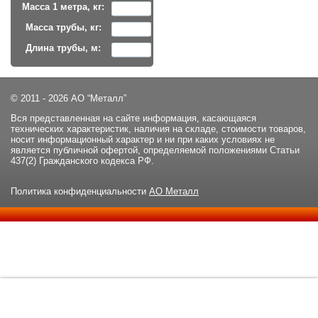
Масса 1 метра, кг:
Масса трубы, кг:
Длина трубы, м:
© 2011 - 2026 АО “Металл”
Вся представленная на сайте информация, касающаяся
технических характеристик, наличия на складе, стоимости товаров,
носит информационный характер и ни при каких условиях не
является публичной офертой, определяемой положениями Статьи
437(2) Гражданского кодекса РФ.
Политика конфиденциальности
АО Металл
Данный сайт использует файлы cookie и прочие похожие
ОК
технологии. В том числе, мы обрабатываем Ваш IP-адрес для
определения региона местоположения. Используя данный сайт,
вы подтверждаете свое согласие с
политикой