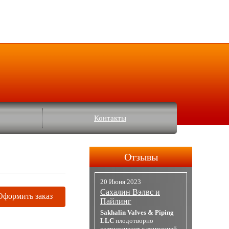
Контакты
Отзывы
20 Июня 2023
Сахалин Вэлвс и
Оформить заказ
Пайлинг
Sakhalin Valves & Piping
LLC
плодотворно
сотрудничает с компанией