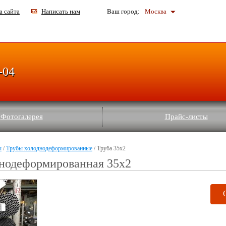
а сайта
Написать нам
Ваш город:
Москва
-04
Фотогалерея
Прайс-листы
ы
/
Трубы холоднодеформированные
/ Труба 35x2
днодеформированная 35x2