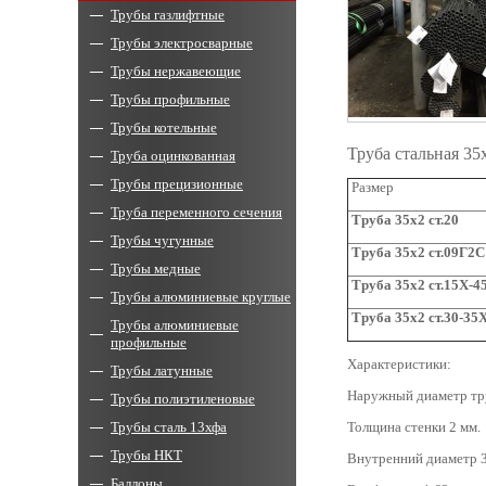
Трубы газлифтные
Трубы электросварные
Трубы нержавеющие
Трубы профильные
Трубы котельные
Труба стальная 3
Труба оцинкованная
Трубы прецизионные
Размер
Труба переменного сечения
Труба 35x2 ст.20
Трубы чугунные
Труба 35x2 ст.09Г2С
Трубы медные
Труба 35x2 ст.15Х-4
Трубы алюминиевые круглые
Труба 35x2 ст.30-3
Трубы алюминиевые
профильные
Характеристики:
Трубы латунные
Наружный диаметр тр
Трубы полиэтиленовые
Трубы сталь 13хфа
Толщина стенки 2 мм.
Трубы НКТ
Внутренний диаметр 3
Баллоны