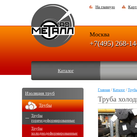
На главную
Карт
Москва
+7(495) 268-14
Каталог
Главная
/
Каталог
/
Труб
Изоляция труб
Труба холо
Трубы
Трубы
горячедеформированные
Трубы
холоднодеформированные