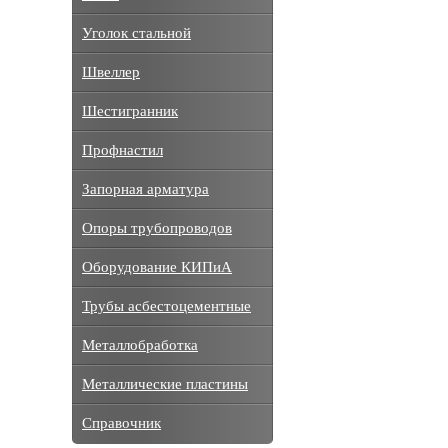
Уголок стальной
Швеллер
Шестигранник
Профнастил
Запорная арматура
Опоры трубопроводов
Оборудование КИПиА
Трубы асбестоцементные
Металлобработка
Металлические пластины
Справочник