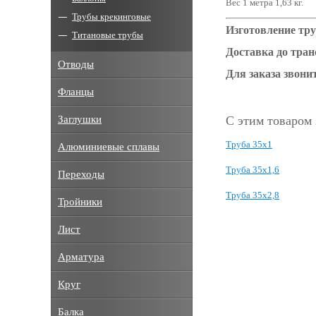
Вес 1 метра 1,63 кг.
Трубы крекинговые
Изготовление тру
Титановые трубы
Доставка до тра
Отводы
Для заказа звонит
Фланцы
Заглушки
С этим товаром
Труба 35x1
Алюминиевые сплавы
Труба 35x1,6
Переходы
Труба 35х2,8
Тройники
Лист
Арматура
Круг
Балка