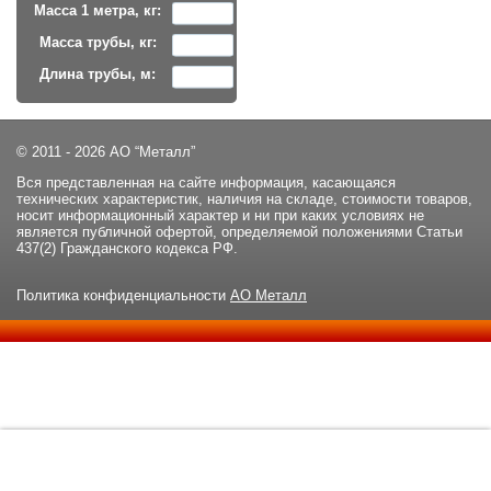
Масса 1 метра, кг:
Масса трубы, кг:
Длина трубы, м:
© 2011 - 2026 АО “Металл”
Вся представленная на сайте информация, касающаяся
технических характеристик, наличия на складе, стоимости товаров,
носит информационный характер и ни при каких условиях не
является публичной офертой, определяемой положениями Статьи
437(2) Гражданского кодекса РФ.
Политика конфиденциальности
АО Металл
Данный сайт использует файлы cookie и прочие похожие
ОК
технологии. В том числе, мы обрабатываем Ваш IP-адрес для
определения региона местоположения. Используя данный сайт,
вы подтверждаете свое согласие с
политикой