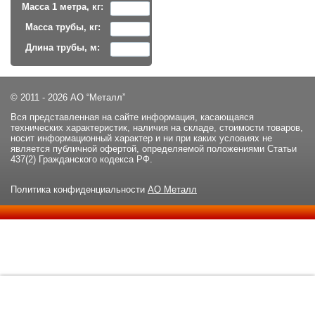
Масса 1 метра, кг:
Масса трубы, кг:
Длина трубы, м:
© 2011 - 2026 АО “Металл”
Вся представленная на сайте информация, касающаяся
технических характеристик, наличия на складе, стоимости товаров,
носит информационный характер и ни при каких условиях не
является публичной офертой, определяемой положениями Статьи
437(2) Гражданского кодекса РФ.
Политика конфиденциальности
АО Металл
Данный сайт использует файлы cookie и прочие похожие
ОК
технологии. В том числе, мы обрабатываем Ваш IP-адрес для
определения региона местоположения. Используя данный сайт,
вы подтверждаете свое согласие с
политикой