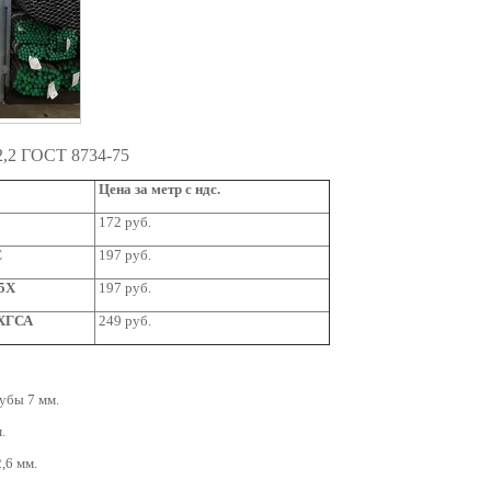
2,2 ГОСТ 8734-75
Цена за метр с ндс.
172 руб.
С
197 руб.
45Х
197 руб.
5ХГСА
249 руб.
убы 7 мм.
.
,6 мм.