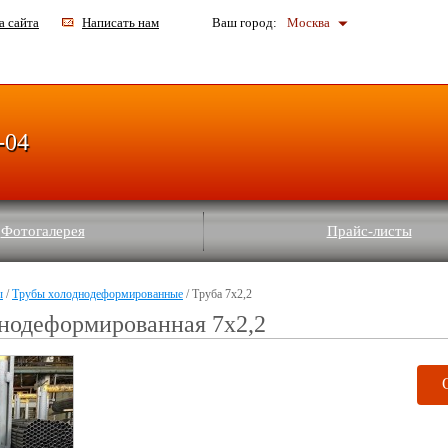
а сайта
Написать нам
Ваш город:
Москва
-04
Фотогалерея
Прайс-листы
ы
/
Трубы холоднодеформированные
/ Труба 7х2,2
нодеформированная 7х2,2