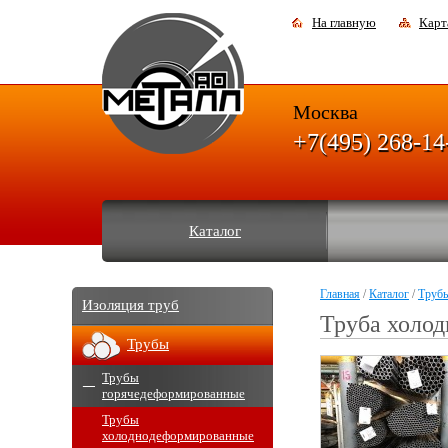
На главную
Карт
Москва
+7(495) 268-14
Каталог
Главная
/
Каталог
/
Труб
Изоляция труб
Труба холод
Трубы
Трубы
горячедеформированные
Трубы
холоднодеформированные