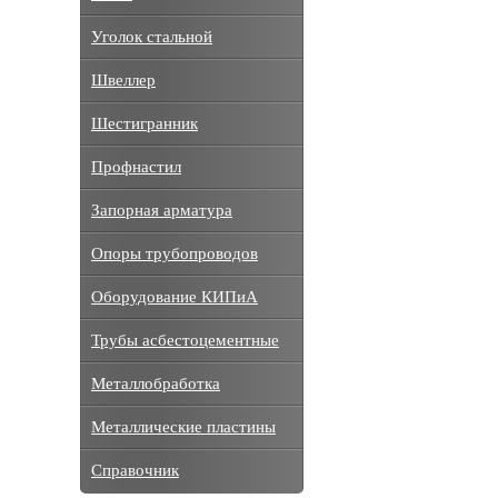
Уголок стальной
Швеллер
Шестигранник
Профнастил
Запорная арматура
Опоры трубопроводов
Оборудование КИПиА
Трубы асбестоцементные
Металлобработка
Металлические пластины
Справочник