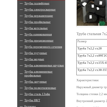
Трубы газлифтные
Трубы электросварные
Трубы нержавеющие
Трубы профильные
Трубы котельные
Труба стальная 7х
Труба оцинкованная
Трубы прецизионные
Размер
Труба переменного сечения
Труба 7х2,2 ст.20
Трубы чугунные
Труба 7х2,2 ст.09Г2
Трубы медные
Труба 7х2,2 ст.15Х-
Трубы алюминиевые круглые
Труба 7х2,2 ст.30-3
Трубы алюминиевые
профильные
Характеристики:
Трубы латунные
Наружный диаметр тр
Трубы полиэтиленовые
Трубы сталь 13хфа
Толщина стенки 2,2 мм
Трубы НКТ
Внутренний диаметр 2
Баллоны