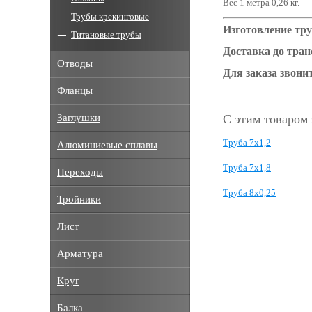
Вес 1 метра 0,26 кг.
Трубы крекинговые
Изготовление тру
Титановые трубы
Доставка до тра
Отводы
Для заказа звонит
Фланцы
Заглушки
С этим товаром
Труба 7х1,2
Алюминиевые сплавы
Труба 7х1,8
Переходы
Труба 8х0,25
Тройники
Лист
Арматура
Круг
Балка