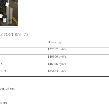
5х3 ГОСТ 8734-75
Цена с ндс.
127657 руб/т.
146806 руб/т.
5Х
146806
руб/т.
ХГСА
185103 руб/т.
убы 25 мм.
9 мм.