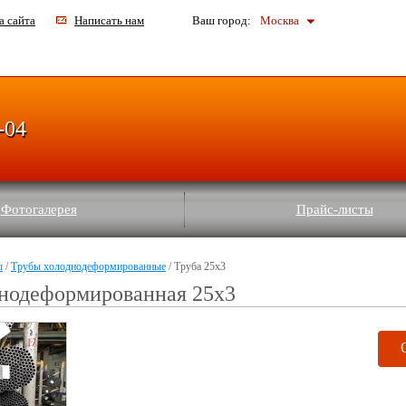
а сайта
Написать нам
Ваш город:
Москва
-04
Фотогалерея
Прайс-листы
ы
/
Трубы холоднодеформированные
/ Труба 25х3
днодеформированная 25х3