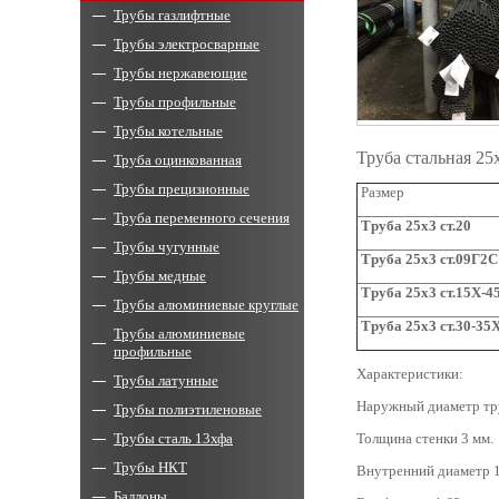
Трубы газлифтные
Трубы электросварные
Трубы нержавеющие
Трубы профильные
Трубы котельные
Труба стальная 2
Труба оцинкованная
Трубы прецизионные
Размер
Труба переменного сечения
Труба
25х
3
ст.20
Трубы чугунные
Труба
25х
3
ст.09Г2С
Трубы медные
Труба
25х3 ст.15Х-4
Трубы алюминиевые круглые
Труба
25х
3
ст.30-35
Трубы алюминиевые
профильные
Характеристики:
Трубы латунные
Наружный диаметр тр
Трубы полиэтиленовые
Трубы сталь 13хфа
Толщина стенки 3 мм.
Трубы НКТ
Внутренний диаметр 1
Баллоны