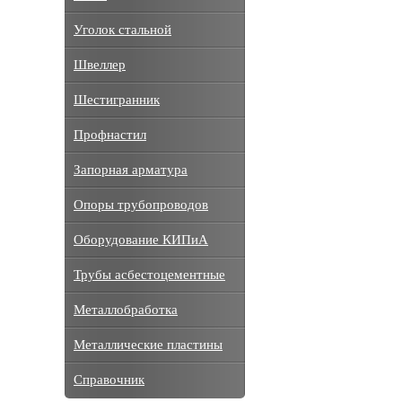
Уголок стальной
Швеллер
Шестигранник
Профнастил
Запорная арматура
Опоры трубопроводов
Оборудование КИПиА
Трубы асбестоцементные
Металлобработка
Металлические пластины
Справочник