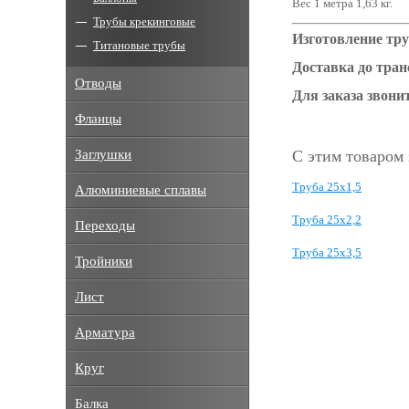
Вес 1 метра 1,63 кг.
Трубы крекинговые
Изготовление тру
Титановые трубы
Доставка до тра
Отводы
Для заказа звонит
Фланцы
Заглушки
С этим товаром
Труба 25x1,5
Алюминиевые сплавы
Труба 25x2,2
Переходы
Труба 25х3,5
Тройники
Лист
Арматура
Круг
Балка