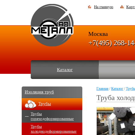
На главную
Карт
Москва
+7(495) 268-14
Каталог
Главная
/
Каталог
/
Труб
Изоляция труб
Труба холо
Трубы
Трубы
горячедеформированные
Трубы
холоднодеформированные