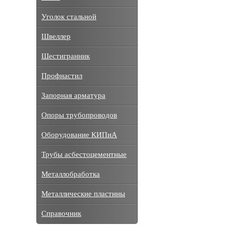
Уголок стальной
Швеллер
Шестигранник
Профнастил
Запорная арматура
Опоры трубопроводов
Оборудование КИПиА
Трубы асбестоцементные
Металлобработка
Металлические пластины
Справочник