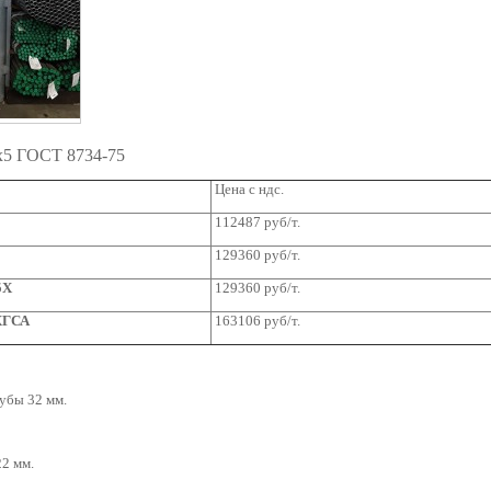
2х5 ГОСТ 8734-75
Цена с ндс.
112487 руб/т.
129360 руб/т.
5Х
129360
руб/т.
5ХГСА
163106 руб/т.
убы 32 мм.
2 мм.