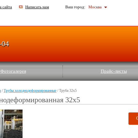
а сайта
Написать нам
Ваш город:
Москва
-04
Фотогалерея
Прайс-листы
ы
/
Трубы холоднодеформированные
/ Труба 32х5
днодеформированная 32х5