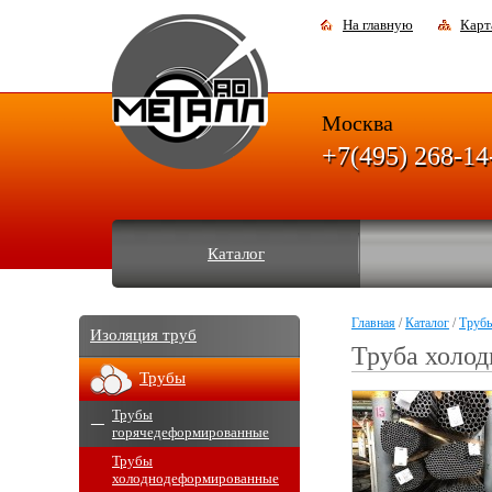
На главную
Карт
Москва
+7(495) 268-14
Каталог
Главная
/
Каталог
/
Труб
Изоляция труб
Труба холо
Трубы
Трубы
горячедеформированные
Трубы
холоднодеформированные