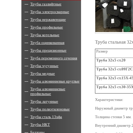
Трубы газлифтные
Трубы электросварные
Трубы нержавеющие
Трубы профильные
Трубы котельные
Труба стальная 3
Труба оцинкованная
Трубы прецизионные
Размер
Труба переменного сечения
Труба 32х
5 ст.20
Трубы чугунные
Труба 32х
5 ст.09Г2С
Трубы медные
Труба 32х5 ст.15Х-4
Трубы алюминиевые круглые
Труба 32х
5 ст.30-3
Трубы алюминиевые
профильные
Характеристики:
Трубы латунные
Наружный диаметр тр
Трубы полиэтиленовые
Трубы сталь 13хфа
Толщина стенки 5 мм.
Трубы НКТ
Внутренний диаметр 2
Баллоны