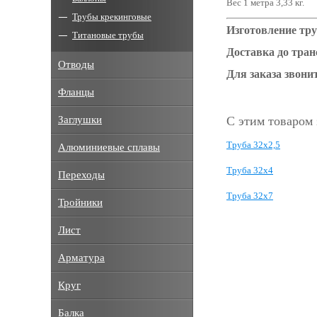
Вес 1 метра 3,33 кг.
Трубы крекинговые
Изготовление тру
Титановые трубы
Доставка до тра
Отводы
Для заказа звонит
Фланцы
Заглушки
С этим товаром
Труба 32х2,5
Алюминиевые сплавы
Труба 32х4
Переходы
Труба 32х7
Тройники
Лист
Арматура
Круг
Балка