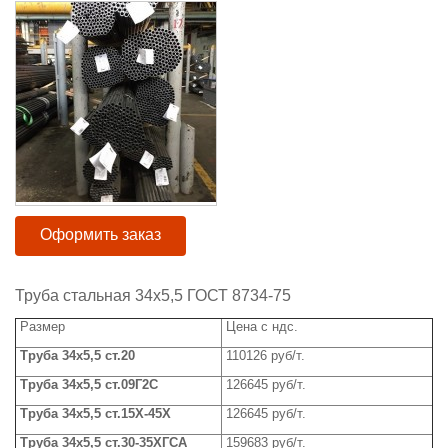
Оформить заказ
Труба стальная 34х5,5 ГОСТ 8734-75
Размер
Цена с ндс.
Труба
3
4
х
5,5
ст.20
110126 руб/т.
Труба
3
4
х
5,5
ст.09Г2С
126645 руб/т.
Труба
34х5,5 ст.15Х-45Х
126645
руб/т.
Труба
3
4
х
5,5
ст.30-35ХГСА
159683 руб/т.