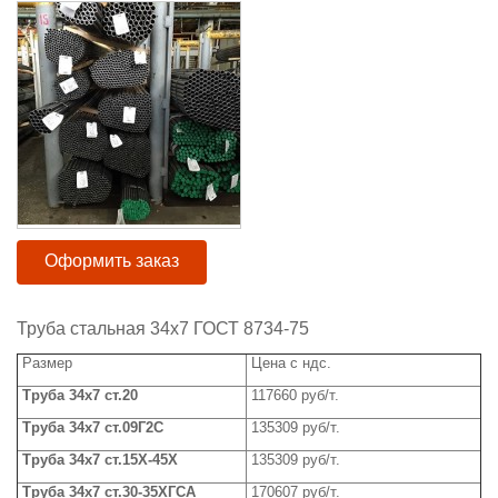
Оформить заказ
Труба стальная 34х7 ГОСТ 8734-75
Размер
Цена с ндс.
Труба
3
4
х7 ст.20
117660 руб/т.
Труба
3
4
х
7 ст.09Г2С
135309 руб/т.
Труба
34х7 ст.15Х-45Х
135309
руб/т.
Труба
3
4
х7 ст.30-35ХГСА
170607 руб/т.