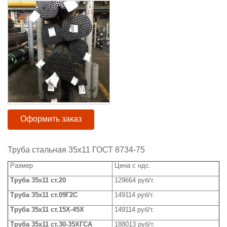
Оформить заказ
Труба стальная 35x11 ГОСТ 8734-75
Размер
Цена с ндс.
Труба
3
5
х
11 ст.20
129664 руб/т.
Труба
3
5
х
11
ст.09Г2С
149114 руб/т.
Труба
35х11 ст.15Х-45Х
149114
руб/т.
Труба
3
5
х
11
ст.30-35ХГСА
188013 руб/т.