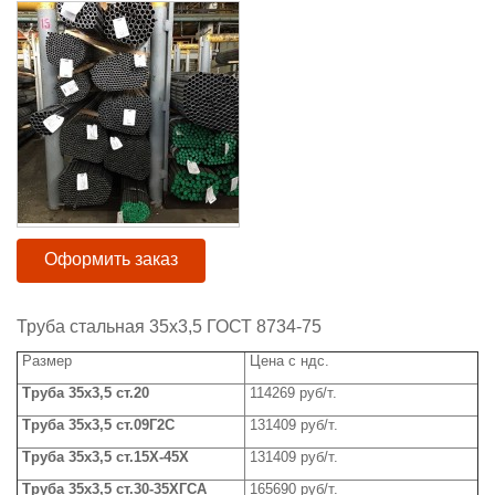
Оформить заказ
Труба стальная 35x3,5 ГОСТ 8734-75
Размер
Цена с ндс.
Труба
3
5
х
3,5
ст.20
114269 руб/т.
Труба
3
5
х
3,5
ст.09Г2С
131409 руб/т.
Труба
35х3,5 ст.15Х-45Х
131409
руб/т.
Труба
3
5
х
3,5
ст.30-35ХГСА
165690 руб/т.