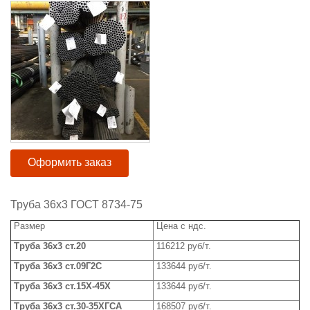
Оформить заказ
Труба 36x3 ГОСТ 8734-75
Размер
Цена с ндс.
Труба
3
6x
3 ст.20
116212 руб/т.
Труба
3
6x3
ст.09Г2С
133644 руб/т.
Труба
36
x
3 ст.15Х-45Х
133644
руб/т.
Труба
3
6x3
ст.30-35ХГСА
168507 руб/т.