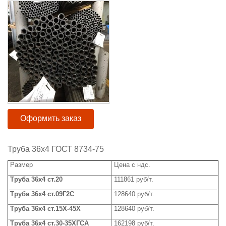
Оформить заказ
Труба 36x4 ГОСТ 8734-75
Размер
Цена с ндс.
Труба
3
6x
4 ст.20
111861 руб/т.
Труба
3
6x
4 ст.09Г2С
128640 руб/т.
Труба
36
x
4 ст.15Х-45Х
128640
руб/т.
Труба
3
6x
4 ст.30-35ХГСА
162198 руб/т.